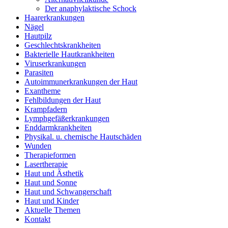
Der anaphylaktische Schock
Haarerkrankungen
Nägel
Hautpilz
Geschlechtskrankheiten
Bakterielle Hautkrankheiten
Viruserkrankungen
Parasiten
Autoimmunerkrankungen der Haut
Exantheme
Fehlbildungen der Haut
Krampfadern
Lymphgefäßerkrankungen
Enddarmkrankheiten
Physikal. u. chemische Hautschäden
Wunden
Therapieformen
Lasertherapie
Haut und Ästhetik
Haut und Sonne
Haut und Schwangerschaft
Haut und Kinder
Aktuelle Themen
Kontakt