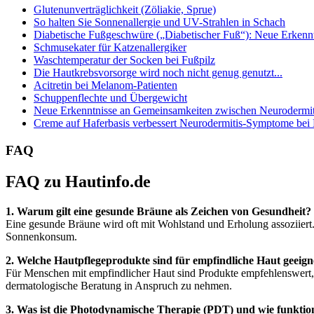
Glutenunverträglichkeit (Zöliakie, Sprue)
So halten Sie Sonnenallergie und UV-Strahlen in Schach
Diabetische Fußgeschwüre („Diabetischer Fuß“): Neue Erkenntn
Schmusekater für Katzenallergiker
Waschtemperatur der Socken bei Fußpilz
Die Hautkrebsvorsorge wird noch nicht genug genutzt...
Acitretin bei Melanom-Patienten
Schuppenflechte und Übergewicht
Neue Erkenntnisse an Gemeinsamkeiten zwischen Neurodermiti
Creme auf Haferbasis verbessert Neurodermitis-Symptome bei
FAQ
FAQ zu Hautinfo.de
1. Warum gilt eine gesunde Bräune als Zeichen von Gesundheit?
Eine gesunde Bräune wird oft mit Wohlstand und Erholung assoziiert
Sonnenkonsum.
2. Welche Hautpflegeprodukte sind für empfindliche Haut geeign
Für Menschen mit empfindlicher Haut sind Produkte empfehlenswert, di
dermatologische Beratung in Anspruch zu nehmen.
3. Was ist die Photodynamische Therapie (PDT) und wie funktion