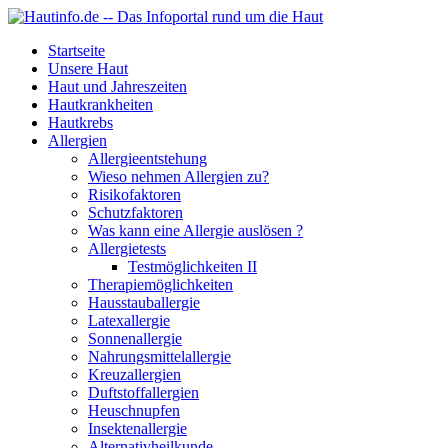
Startseite
Unsere Haut
Haut und Jahreszeiten
Hautkrankheiten
Hautkrebs
Allergien
Allergieentstehung
Wieso nehmen Allergien zu?
Risikofaktoren
Schutzfaktoren
Was kann eine Allergie auslösen ?
Allergietests
Testmöglichkeiten II
Therapiemöglichkeiten
Hausstauballergie
Latexallergie
Sonnenallergie
Nahrungsmittelallergie
Kreuzallergien
Duftstoffallergien
Heuschnupfen
Insektenallergie
Alternativheilkunde