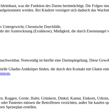
hleimhaut, was die Funktion des Darms beeinträchtigt. Die Folgen sin
 aufgenommen werden. Bei Kindern verzögert sich dadurch das Wachs
s Untergewicht, Chronische Durchfälle,
efahr der Austrocknung (Exsikkose), Müdigkeit, die durch Eisenmangel 
chweisbar. Notwendig ist hierfür eine Darmspiegelung. Diese Gewebep
pezielle Gliadin-Antikörper finden, die durch den Kontakt mit Gluten ent
ietests
.
en, Roggen, Gerste, Hafer, Grünkern, Dinkel, Kamut, Einkorn, Urkorn,
oder Paniertes müssen die Betroffenen verzichten, außer Sie kaufen spez
n Speiseplan erstellen.