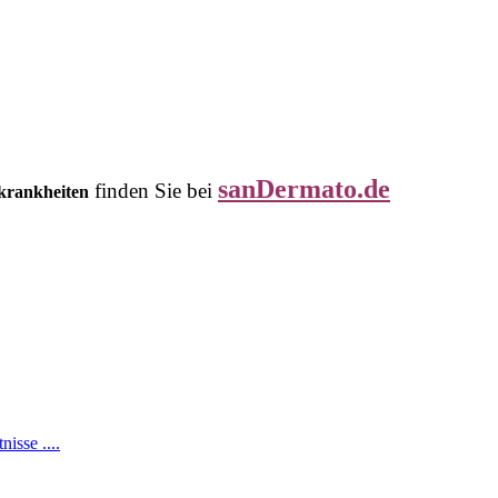
sanDermato.de
finden Sie bei
tkrankheiten
isse ....