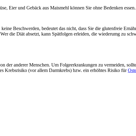
Gemüse, Eier und Gebäck aus Maismehl können Sie ohne Bedenken essen.
keine Beschwerden, bedeutet das nicht, dass Sie die glutenfreie Ernäh
. Wer die Diät absetzt, kann Spätfolgen erleiden, die wiederumg zu sc
von der anderer Menschen. Um Folgeerkrankungen zu vermeiden, sollten S
htes Krebsrisiko (vor allem Darmkrebs) bzw. ein erhöhtes Risiko für
Ost