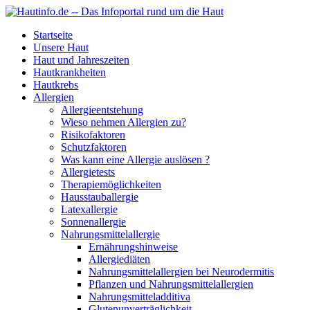
Startseite
Unsere Haut
Haut und Jahreszeiten
Hautkrankheiten
Hautkrebs
Allergien
Allergieentstehung
Wieso nehmen Allergien zu?
Risikofaktoren
Schutzfaktoren
Was kann eine Allergie auslösen ?
Allergietests
Therapiemöglichkeiten
Hausstauballergie
Latexallergie
Sonnenallergie
Nahrungsmittelallergie
Ernährungshinweise
Allergiediäten
Nahrungsmittelallergien bei Neurodermitis
Pflanzen und Nahrungsmittelallergien
Nahrungsmitteladditiva
Glutenunverträglichkeit