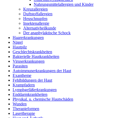
Nahrungsmittelallergien und Kinder
Kreuzallergien
Duftstoffallergien
Heuschnupfen
Insektenallergie
Alternativheilkunde
Der anaphylaktische Schock
Haarerkrankungen
Nägel
Hautpilz
Geschlechtskrankheiten
Bakterielle Hautkrankheiten
Viruserkrankungen
Parasiten
Autoimmunerkrankungen der Haut
Exantheme
Fehlbildungen der Haut
Krampfadern
Lymphgefäßerkrankungen
Enddarmkrankheiten
Physikal. u. chemische Hautschäden
Wunden
Therapieformen
Lasertherapie