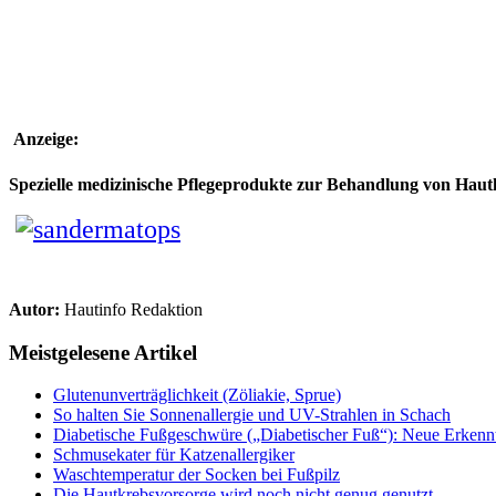
Anzeige:
Spezielle medizinische Pflegeprodukte zur Behandlung von Hau
Autor:
Hautinfo Redaktion
Meistgelesene Artikel
Glutenunverträglichkeit (Zöliakie, Sprue)
So halten Sie Sonnenallergie und UV-Strahlen in Schach
Diabetische Fußgeschwüre („Diabetischer Fuß“): Neue Erkenntn
Schmusekater für Katzenallergiker
Waschtemperatur der Socken bei Fußpilz
Die Hautkrebsvorsorge wird noch nicht genug genutzt...