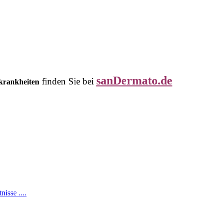
sanDermato.de
finden Sie bei
tkrankheiten
isse ....