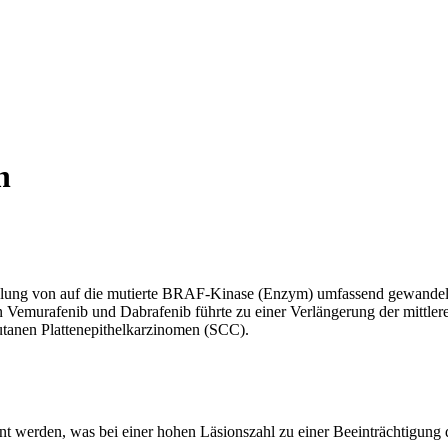
n
lung von auf die mutierte BRAF-Kinase (Enzym) umfassend gewandelt. 
en Vemurafenib und Dabrafenib führte zu einer Verlängerung der mittler
utanen Plattenepithelkarzinomen (SCC).
t werden, was bei einer hohen Läsionszahl zu einer Beeinträchtigung de