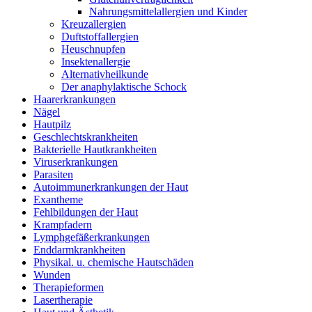
Nahrungsmittelallergien und Kinder
Kreuzallergien
Duftstoffallergien
Heuschnupfen
Insektenallergie
Alternativheilkunde
Der anaphylaktische Schock
Haarerkrankungen
Nägel
Hautpilz
Geschlechtskrankheiten
Bakterielle Hautkrankheiten
Viruserkrankungen
Parasiten
Autoimmunerkrankungen der Haut
Exantheme
Fehlbildungen der Haut
Krampfadern
Lymphgefäßerkrankungen
Enddarmkrankheiten
Physikal. u. chemische Hautschäden
Wunden
Therapieformen
Lasertherapie