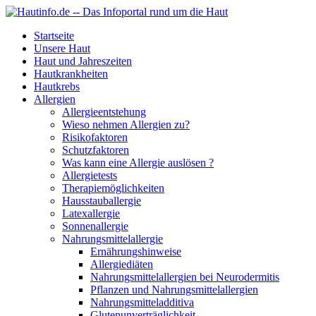
Startseite
Unsere Haut
Haut und Jahreszeiten
Hautkrankheiten
Hautkrebs
Allergien
Allergieentstehung
Wieso nehmen Allergien zu?
Risikofaktoren
Schutzfaktoren
Was kann eine Allergie auslösen ?
Allergietests
Therapiemöglichkeiten
Hausstauballergie
Latexallergie
Sonnenallergie
Nahrungsmittelallergie
Ernährungshinweise
Allergiediäten
Nahrungsmittelallergien bei Neurodermitis
Pflanzen und Nahrungsmittelallergien
Nahrungsmitteladditiva
Glutenunverträglichkeit