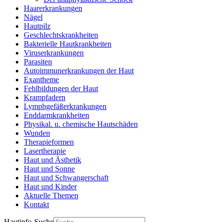
Haarerkrankungen
Nägel
Hautpilz
Geschlechtskrankheiten
Bakterielle Hautkrankheiten
Viruserkrankungen
Parasiten
Autoimmunerkrankungen der Haut
Exantheme
Fehlbildungen der Haut
Krampfadern
Lymphgefäßerkrankungen
Enddarmkrankheiten
Physikal. u. chemische Hautschäden
Wunden
Therapieformen
Lasertherapie
Haut und Ästhetik
Haut und Sonne
Haut und Schwangerschaft
Haut und Kinder
Aktuelle Themen
Kontakt
Hautinfo-Suche