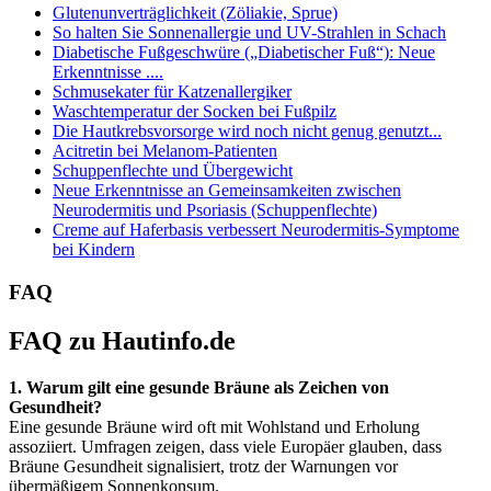
Glutenunverträglichkeit (Zöliakie, Sprue)
So halten Sie Sonnenallergie und UV-Strahlen in Schach
Diabetische Fußgeschwüre („Diabetischer Fuß“): Neue
Erkenntnisse ....
Schmusekater für Katzenallergiker
Waschtemperatur der Socken bei Fußpilz
Die Hautkrebsvorsorge wird noch nicht genug genutzt...
Acitretin bei Melanom-Patienten
Schuppenflechte und Übergewicht
Neue Erkenntnisse an Gemeinsamkeiten zwischen
Neurodermitis und Psoriasis (Schuppenflechte)
Creme auf Haferbasis verbessert Neurodermitis-Symptome
bei Kindern
FAQ
FAQ zu Hautinfo.de
1. Warum gilt eine gesunde Bräune als Zeichen von
Gesundheit?
Eine gesunde Bräune wird oft mit Wohlstand und Erholung
assoziiert. Umfragen zeigen, dass viele Europäer glauben, dass
Bräune Gesundheit signalisiert, trotz der Warnungen vor
übermäßigem Sonnenkonsum.