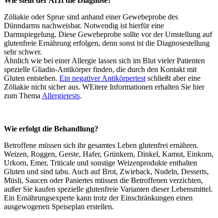
Wie stellt der Arzt die Diagnose?
Zöliakie oder Sprue sind anhand einer Gewebeprobe des
Dünndarms nachweisbar. Notwendig ist hierfür eine
Darmspiegelung. Diese Gewebeprobe sollte vor der Umstellung auf
glutenfreie Ernährung erfolgen, denn sonst ist die Diagnosestellung
sehr schwer.
Ähnlich wie bei einer Allergie lassen sich im Blut vieler Patienten
spezielle Gliadin-Antikörper finden, die durch den Kontakt mit
Gluten entstehen.
Ein negativer Antikörpertest
schließt aber eine
Zöliakie nicht sicher aus. WEitere Informationen erhalten Sie hier
zum Thema
Allergietests
.
Wie erfolgt die Behandlung?
Betroffene müssen sich ihr gesamtes Leben glutenfrei ernähren.
Weizen, Roggen, Gerste, Hafer, Grünkern, Dinkel, Kamut, Einkorn,
Urkorn, Emer, Triticale und sonstige Weizenprodukte enthalten
Gluten und sind tabu. Auch auf Brot, Zwieback, Nudeln, Desserts,
Müsli, Saucen oder Paniertes müssen die Betroffenen verzichten,
außer Sie kaufen spezielle glutenfreie Varianten dieser Lebensmittel.
Ein Ernährungsexperte kann trotz der Einschränkungen einen
ausgewogenen Speiseplan erstellen.