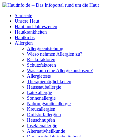
Startseite
Unsere Haut
Haut und Jahreszeiten
Hautkrankheiten
Hautkrebs
Allergien
Allergieentstehung
Wieso nehmen Allergien zu?
Risikofaktoren
Schutzfaktoren
Was kann eine Allergie auslösen ?
Allergietests
Therapiemöglichkeiten
Hausstauballergie
Latexallergie
Sonnenallergie
Nahrungsmittelallergie
Kreuzallergien
Duftstoffallergien
Heuschnupfen
Insektenallergie
Alternativheilkunde
Der anaphylaktische Schock