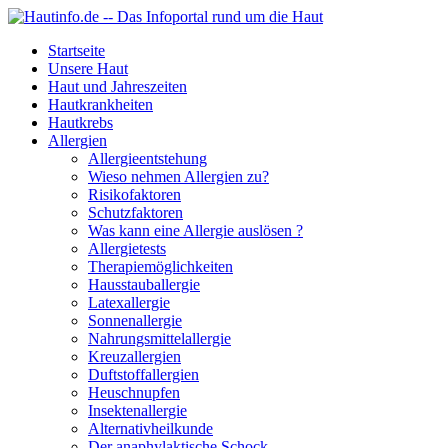
Startseite
Unsere Haut
Haut und Jahreszeiten
Hautkrankheiten
Hautkrebs
Allergien
Allergieentstehung
Wieso nehmen Allergien zu?
Risikofaktoren
Schutzfaktoren
Was kann eine Allergie auslösen ?
Allergietests
Therapiemöglichkeiten
Hausstauballergie
Latexallergie
Sonnenallergie
Nahrungsmittelallergie
Kreuzallergien
Duftstoffallergien
Heuschnupfen
Insektenallergie
Alternativheilkunde
Der anaphylaktische Schock