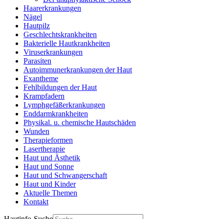
Haarerkrankungen
Nägel
Hautpilz
Geschlechtskrankheiten
Bakterielle Hautkrankheiten
Viruserkrankungen
Parasiten
Autoimmunerkrankungen der Haut
Exantheme
Fehlbildungen der Haut
Krampfadern
Lymphgefäßerkrankungen
Enddarmkrankheiten
Physikal. u. chemische Hautschäden
Wunden
Therapieformen
Lasertherapie
Haut und Ästhetik
Haut und Sonne
Haut und Schwangerschaft
Haut und Kinder
Aktuelle Themen
Kontakt
Hautinfo-Suche