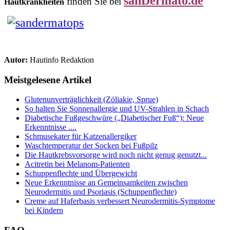
sanDermato.de
finden Sie bei
Hautkrankheiten
Autor:
Hautinfo Redaktion
Meistgelesene Artikel
Glutenunverträglichkeit (Zöliakie, Sprue)
So halten Sie Sonnenallergie und UV-Strahlen in Schach
Diabetische Fußgeschwüre („Diabetischer Fuß“): Neue
Erkenntnisse ....
Schmusekater für Katzenallergiker
Waschtemperatur der Socken bei Fußpilz
Die Hautkrebsvorsorge wird noch nicht genug genutzt...
Acitretin bei Melanom-Patienten
Schuppenflechte und Übergewicht
Neue Erkenntnisse an Gemeinsamkeiten zwischen
Neurodermitis und Psoriasis (Schuppenflechte)
Creme auf Haferbasis verbessert Neurodermitis-Symptome
bei Kindern