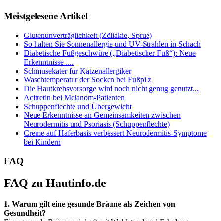
Meistgelesene Artikel
Glutenunverträglichkeit (Zöliakie, Sprue)
So halten Sie Sonnenallergie und UV-Strahlen in Schach
Diabetische Fußgeschwüre („Diabetischer Fuß“): Neue
Erkenntnisse ....
Schmusekater für Katzenallergiker
Waschtemperatur der Socken bei Fußpilz
Die Hautkrebsvorsorge wird noch nicht genug genutzt...
Acitretin bei Melanom-Patienten
Schuppenflechte und Übergewicht
Neue Erkenntnisse an Gemeinsamkeiten zwischen
Neurodermitis und Psoriasis (Schuppenflechte)
Creme auf Haferbasis verbessert Neurodermitis-Symptome
bei Kindern
FAQ
FAQ zu Hautinfo.de
1. Warum gilt eine gesunde Bräune als Zeichen von
Gesundheit?