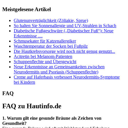
Meistgelesene Artikel
Glutenunverträglichkeit (Zöliakie, Sprue)
So halten Sie Sonnenallergie und UV-Strahlen in Schach
Diabetische Fußgeschwüre („Diabetischer Fuß“): Neue
Erkenntnisse ....
Schmusekater für Katzenallergiker
Waschtemperatur der Socken bei Fußpilz
Die Hautkrebsvorsorge wird noch nicht genug genutzt...
Acitretin bei Melanom-Patienten
Schuppenflechte und Übergewicht
Neue Erkenntnisse an Gemeinsamkeiten zwischen
Neurodermitis und Psoriasis (Schuppenflechte)
Creme auf Haferbasis verbessert Neurodermitis-Symptome
bei Kindern
FAQ
FAQ zu Hautinfo.de
1. Warum gilt eine gesunde Bräune als Zeichen von
Gesundheit?