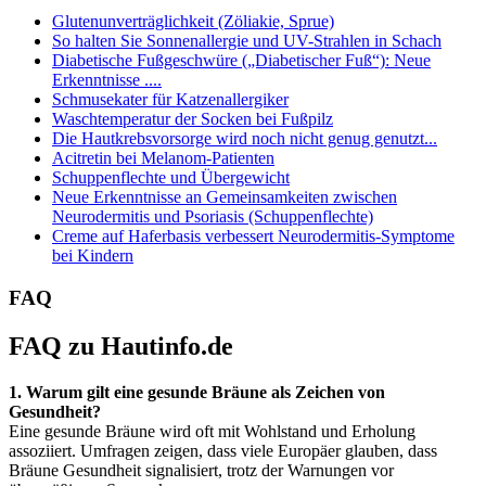
Glutenunverträglichkeit (Zöliakie, Sprue)
So halten Sie Sonnenallergie und UV-Strahlen in Schach
Diabetische Fußgeschwüre („Diabetischer Fuß“): Neue
Erkenntnisse ....
Schmusekater für Katzenallergiker
Waschtemperatur der Socken bei Fußpilz
Die Hautkrebsvorsorge wird noch nicht genug genutzt...
Acitretin bei Melanom-Patienten
Schuppenflechte und Übergewicht
Neue Erkenntnisse an Gemeinsamkeiten zwischen
Neurodermitis und Psoriasis (Schuppenflechte)
Creme auf Haferbasis verbessert Neurodermitis-Symptome
bei Kindern
FAQ
FAQ zu Hautinfo.de
1. Warum gilt eine gesunde Bräune als Zeichen von
Gesundheit?
Eine gesunde Bräune wird oft mit Wohlstand und Erholung
assoziiert. Umfragen zeigen, dass viele Europäer glauben, dass
Bräune Gesundheit signalisiert, trotz der Warnungen vor