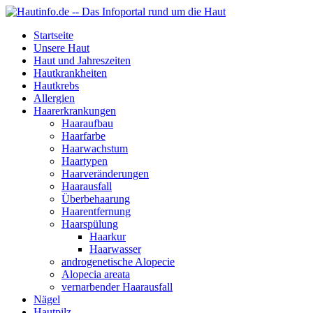
Startseite
Unsere Haut
Haut und Jahreszeiten
Hautkrankheiten
Hautkrebs
Allergien
Haarerkrankungen
Haaraufbau
Haarfarbe
Haarwachstum
Haartypen
Haarveränderungen
Haarausfall
Überbehaarung
Haarentfernung
Haarspülung
Haarkur
Haarwasser
androgenetische Alopecie
Alopecia areata
vernarbender Haarausfall
Nägel
Hautpilz