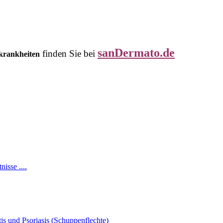
sanDermato.de
finden Sie bei
tkrankheiten
isse ....
s und Psoriasis (Schuppenflechte)