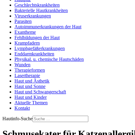
Geschlechtskrankheiten
Bakterielle Hautkrankheiten
Viruserkrankungen
Parasiten
Autoimmunerkrankungen der Haut
Exantheme
Fehlbildungen der Haut
Krampfadern
Lymphgefäßerkrankungen
Enddarmkrankheiten
Physikal. u. chemische Hautschäden
Wunden
Therapieformen
Lasertherapie
Haut und Ästhetik
Haut und Sonne
Haut und Schwangerschaft
Haut und Kinder
Aktuelle Themen
Kontakt
Hautinfo-Suche
Schmusekater für Katzenallergi