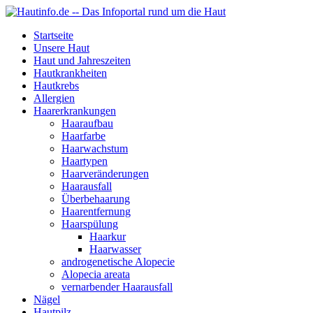
Startseite
Unsere Haut
Haut und Jahreszeiten
Hautkrankheiten
Hautkrebs
Allergien
Haarerkrankungen
Haaraufbau
Haarfarbe
Haarwachstum
Haartypen
Haarveränderungen
Haarausfall
Überbehaarung
Haarentfernung
Haarspülung
Haarkur
Haarwasser
androgenetische Alopecie
Alopecia areata
vernarbender Haarausfall
Nägel
Hautpilz