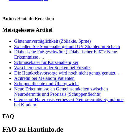
Autor:
Hautinfo Redaktion
Meistgelesene Artikel
Glutenunverträglichkeit (Zöliakie, Sprue)
So halten Sie Sonnenallergie und UV-Strahlen in Schach
Diabetische Fußgeschwüre („Diabetischer Fuß“): Neue
Erkenntnisse ....
Schmusekater für Katzenallergiker
Waschtemperatur der Socken bei Fußpilz
Die Hautkrebsvorsorge wird noch nicht genug genutzt...
Acitretin bei Melanom-Patienten
Schuppenflechte und Übergewicht
Neue Erkenntnisse an Gemeinsamkeiten zwischen
Neurodermitis und Psoriasis (Schuppenflechte)
Creme auf Haferbasis verbessert Neurodermitis-Symptome
bei Kindern
FAQ
FAQ zu Hautinfo.de