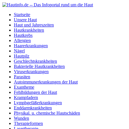
Startseite
Unsere Haut
Haut und Jahreszeiten
Hautkrankheiten
Hautkrebs
Allergien
Haarerkrankungen
Nägel
Hautpilz
Geschlechtskrankheiten
Bakterielle Hautkrankheiten
Viruserkrankungen
Parasiten
Autoimmunerkrankungen der Haut
Exantheme
Fehlbildungen der Haut
Krampfadern
Lymphgefäßerkrankungen
Enddarmkrankheiten
Physikal. u. chemische Hautschäden
Wunden
Therapieformen
Lasertherapie