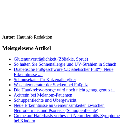
Autor:
Hautinfo Redaktion
Meistgelesene Artikel
Glutenunverträglichkeit (Zöliakie, Sprue)
So halten Sie Sonnenallergie und UV-Strahlen in Schach
Diabetische Fußgeschwüre („Diabetischer Fuß“): Neue
Erkenntnisse ....
Schmusekater für Katzenallergiker
Waschtemperatur der Socken bei Fußpilz
Die Hautkrebsvorsorge wird noch nicht genug genutzt...
Acitretin bei Melanom-Patienten
Schuppenflechte und Übergewicht
Neue Erkenntnisse an Gemeinsamkeiten zwischen
Neurodermitis und Psoriasis (Schuppenflechte)
Creme auf Haferbasis verbessert Neurodermitis-Symptome
bei Kindern