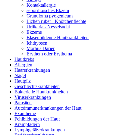
Kontaktallergie
seborrhoisches Ekzem
Granuloma pyogenicum
Lichen ruber - Knötchenflechte
Urtikaria - Nesselsucht
Ekzeme
Blasenbildende Hautkrankheiten
Ichthyosen
Morbus Darier
Erythem oder Erythema
Hautkrebs
Allergien
Haarerkrankungen
Nägel
Hautpilz
Geschlechtskrankheiten
Bakterielle Hautkrankheiten
Viruserkrankungen
Parasiten
Autoimmunerkrankungen der Haut
Exantheme
Fehlbildungen der Haut
Krampfadern
Lymphgefäßerkrankungen