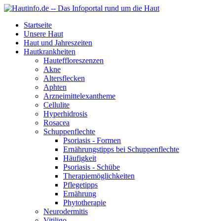
Startseite
Unsere Haut
Haut und Jahreszeiten
Hautkrankheiten
Hauteffloreszenzen
Akne
Altersflecken
Aphten
Arzneimittelexantheme
Cellulite
Hyperhidrosis
Rosacea
Schuppenflechte
Psoriasis - Formen
Ernährungstipps bei Schuppenflechte
Häufigkeit
Psoriasis - Schübe
Therapiemöglichkeiten
Pflegetipps
Ernährung
Phytotherapie
Neurodermitis
Vitiligo