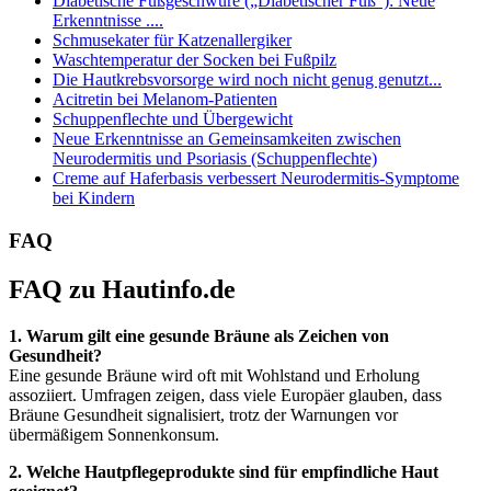
Diabetische Fußgeschwüre („Diabetischer Fuß“): Neue
Erkenntnisse ....
Schmusekater für Katzenallergiker
Waschtemperatur der Socken bei Fußpilz
Die Hautkrebsvorsorge wird noch nicht genug genutzt...
Acitretin bei Melanom-Patienten
Schuppenflechte und Übergewicht
Neue Erkenntnisse an Gemeinsamkeiten zwischen
Neurodermitis und Psoriasis (Schuppenflechte)
Creme auf Haferbasis verbessert Neurodermitis-Symptome
bei Kindern
FAQ
FAQ zu Hautinfo.de
1. Warum gilt eine gesunde Bräune als Zeichen von
Gesundheit?
Eine gesunde Bräune wird oft mit Wohlstand und Erholung
assoziiert. Umfragen zeigen, dass viele Europäer glauben, dass
Bräune Gesundheit signalisiert, trotz der Warnungen vor
übermäßigem Sonnenkonsum.
2. Welche Hautpflegeprodukte sind für empfindliche Haut