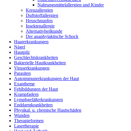
Nahrungsmittelallergien und Kinder
Kreuzallergien
Duftstoffallergien
Heuschnupfen
Insektenallergie
Alternativheilkunde
Der anaphylaktische Schock
Haarerkrankungen
Nägel
Hautpilz
Geschlechtskrankheiten
Bakterielle Hautkrankheiten
Viruserkrankungen
Parasiten
Autoimmunerkrankungen der Haut
Exantheme
Fehlbildungen der Haut
Krampfadern
Lymphgefäßerkrankungen
Enddarmkrankheiten
Physikal. u. chemische Hautschäden
Wunden
Therapieformen
Lasertherapie