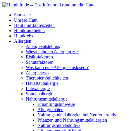
Startseite
Unsere Haut
Haut und Jahreszeiten
Hautkrankheiten
Hautkrebs
Allergien
Allergieentstehung
Wieso nehmen Allergien zu?
Risikofaktoren
Schutzfaktoren
Was kann eine Allergie auslösen ?
Allergietests
Therapiemöglichkeiten
Hausstauballergie
Latexallergie
Sonnenallergie
Nahrungsmittelallergie
Ernährungshinweise
Allergiediäten
Nahrungsmittelallergien bei Neurodermitis
Pflanzen und Nahrungsmittelallergien
Nahrungsmitteladditiva
Glutenunverträglichkeit