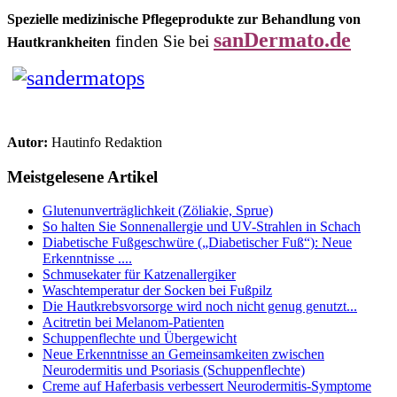
Spezielle medizinische Pflegeprodukte zur Behandlung von
sanDermato.de
finden Sie bei
Hautkrankheiten
Autor:
Hautinfo Redaktion
Meistgelesene Artikel
Glutenunverträglichkeit (Zöliakie, Sprue)
So halten Sie Sonnenallergie und UV-Strahlen in Schach
Diabetische Fußgeschwüre („Diabetischer Fuß“): Neue
Erkenntnisse ....
Schmusekater für Katzenallergiker
Waschtemperatur der Socken bei Fußpilz
Die Hautkrebsvorsorge wird noch nicht genug genutzt...
Acitretin bei Melanom-Patienten
Schuppenflechte und Übergewicht
Neue Erkenntnisse an Gemeinsamkeiten zwischen
Neurodermitis und Psoriasis (Schuppenflechte)
Creme auf Haferbasis verbessert Neurodermitis-Symptome