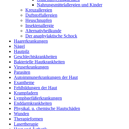
Nahrungsmittelallergien und Kinder
Kreuzallergien
Duftstoffallergien
Heuschnupfen
Insektenallergie
Alternativheilkunde
Der anaphylaktische Schock
Haarerkrankungen
Nägel
Hautpilz
Geschlechtskrankheiten
Bakterielle Hautkrankheiten
Viruserkrankungen
Parasiten
Autoimmunerkrankungen der Haut
Exantheme
Fehlbildungen der Haut
Krampfadern
Lymphgefäßerkrankungen
Enddarmkrankheiten
Physikal. u. chemische Hautschäden
Wunden
Therapieformen
Lasertherapie