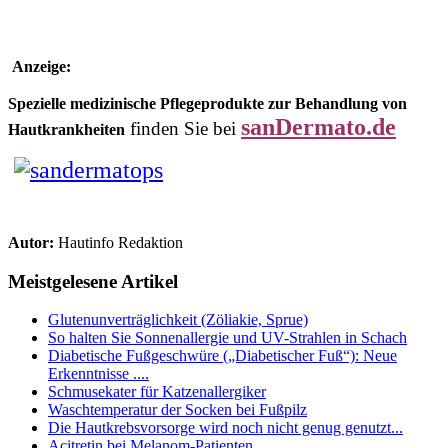
Anzeige:
Spezielle medizinische Pflegeprodukte zur Behandlung von
sanDermato.de
finden Sie bei
Hautkrankheiten
Autor:
Hautinfo Redaktion
Meistgelesene Artikel
Glutenunverträglichkeit (Zöliakie, Sprue)
So halten Sie Sonnenallergie und UV-Strahlen in Schach
Diabetische Fußgeschwüre („Diabetischer Fuß“): Neue
Erkenntnisse ....
Schmusekater für Katzenallergiker
Waschtemperatur der Socken bei Fußpilz
Die Hautkrebsvorsorge wird noch nicht genug genutzt...
Acitretin bei Melanom-Patienten