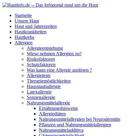
Startseite
Unsere Haut
Haut und Jahreszeiten
Hautkrankheiten
Hautkrebs
Allergien
Allergieentstehung
Wieso nehmen Allergien zu?
Risikofaktoren
Schutzfaktoren
Was kann eine Allergie auslösen ?
Allergietests
Therapiemöglichkeiten
Hausstauballergie
Latexallergie
Sonnenallergie
Nahrungsmittelallergie
Ernährungshinweise
Allergiediäten
Nahrungsmittelallergien bei Neurodermitis
Pflanzen und Nahrungsmittelallergien
Nahrungsmitteladditiva
Glutenunverträglichkeit