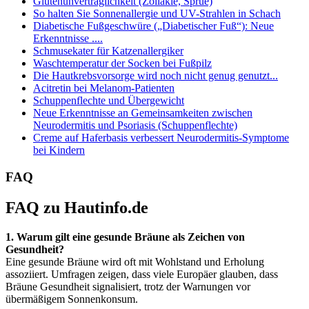
Glutenunverträglichkeit (Zöliakie, Sprue)
So halten Sie Sonnenallergie und UV-Strahlen in Schach
Diabetische Fußgeschwüre („Diabetischer Fuß“): Neue
Erkenntnisse ....
Schmusekater für Katzenallergiker
Waschtemperatur der Socken bei Fußpilz
Die Hautkrebsvorsorge wird noch nicht genug genutzt...
Acitretin bei Melanom-Patienten
Schuppenflechte und Übergewicht
Neue Erkenntnisse an Gemeinsamkeiten zwischen
Neurodermitis und Psoriasis (Schuppenflechte)
Creme auf Haferbasis verbessert Neurodermitis-Symptome
bei Kindern
FAQ
FAQ zu Hautinfo.de
1. Warum gilt eine gesunde Bräune als Zeichen von
Gesundheit?
Eine gesunde Bräune wird oft mit Wohlstand und Erholung
assoziiert. Umfragen zeigen, dass viele Europäer glauben, dass
Bräune Gesundheit signalisiert, trotz der Warnungen vor
übermäßigem Sonnenkonsum.