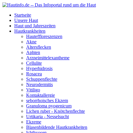
Startseite
Unsere Haut
Haut und Jahreszeiten
Hautkrankheiten
Hauteffloreszenzen
Akne
Altersflecken
Aphten
Arzneimittelexantheme
Cellulite
Hyperhidrosis
Rosacea
Schuppenflechte
Neurodermitis
Vitiligo
Kontaktallergie
seborrhoisches Ekzem
Granuloma pyogenicum
Lichen ruber - Knötchenflechte
Urtikaria - Nesselsucht
Ekzeme
Blasenbildende Hautkrankheiten
Ichthyosen