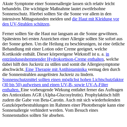
Akute Symptome einer Sonnenallergie lassen sich relativ leicht
behandeln. Die wichtigste Maßnahme lautet zweifelsohne
Sonnenschutz. Hierbei sollten Sie die Sonne vor allem in den
intensiven Mittagsstunden meiden und
die Haut mit Kleidung vor
den UV-Strahlen schützen
.
Ferner sollten Sie die Haut nur langsam an die Sonne gewöhnen.
Spätestens bei ersten Anzeichen einer Allergie sollten Sie sofort aus
der Sonne gehen. Um die Heilung zu beschleunigen, ist eine örtliche
Behandlung mit einer Lotion oder Creme geeignet, welche
Kortikoide enthält. Dieser körpereigene Wirkstoff ist u. a.
in
entzündungshemmender Hydrokortison-Creme
enthalten
, welche
dabei hilft den Juckreiz zu stillen und somit die Allergiesymptome
abschwächt.
Eine Therapie mit Antihistaminika
vermag den durch
die Sonnenstrahlen ausgelösten Juckreiz zu lindern.
Sonnenschutzmittel sollten einen möglichst hohen Lichtschutzfaktor
(30 bis 50) aufweisen und einen UV-B- sowie UV-A-Filter
enthalten.
Eine vorbeugende Wirkung entfaltet ferner das Auftragen
des Antioxidans AGR (Alpha-Glucosylrutin). Prophylaktisch hilft
zudem die Gabe von Beta-Carotin. Auch mit sich wiederholenden
Ganzkörperbestrahlungen im Rahmen einer Phototherapie kann eine
Sonnenallergie verhindert werden. Vom Besuch eines
Sonnenstudios sollten Sie absehen.