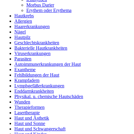
Morbus Darier
Erythem oder Erythema
Hautkrebs
Allergien
Haarerkrankungen
Nägel
Hautpilz
Geschlechtskrankheiten
Bakterielle Hautkrankheiten
Viruserkrankungen
Parasiten
Autoimmunerkrankungen der Haut
Exantheme
Fehlbildungen der Haut
Krampfadern
Lymphgefäßerkrankungen
Enddarmkrankheiten
Physikal. u. chemische Hautschäden
Wunden
Therapieformen
Lasertherapie
Haut und Ästhetik
Haut und Sonne
Haut und Schwangerschaft