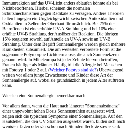
Immunreaktion auf das UV-Licht anders ablaufen könnte als bei
Nichtbetroffenen. Hierbei scheinen die normalen
Schutzmechanismen gegen Radikale zu versagen. Andere Theorien
halten hingegen ein Ungleichgewicht zwischen Antioxidantien und
Oxidantien in Zellen der Oberhaut für ursächlich. Bei 75% der
Betroffenen ist eine erhöhte UV-A Strahlung und bei 10% eine
erhöhte UV-B Strahlung der Auslöser der Reaktion. Die übrigen
15% reagieren sowohl auf Anteile an UV-A sowie an UV-B
Strahlung. Unter dem Begriff Sonnenallergie werden gleich mehrere
Krankheiten subsumiert. Die am weitesten verbreitete Form ist die
sogenannte Polymorphe Lichtdermatose, die auch Sonnenekzem
genannt wird. In Mitteleuropa ist jeder Zehnte hiervon betroffen,
Frauen häufiger als Männer. Häufig tritt die Allergie bei Menschen
mit Fototyp 1 oder 2 auf. (
Welcher Fototyp sind sie?
) Überwiegend
weisen vor allem junge Erwachsene und Kinder diese Art der
Sonnenallergie auf, wobei sie grundsätzlich in jedem Alter auftreten
kann.
Wie sich eine Sonnenallergie bemerkbar macht
Vor allem dann, wenn die Haut nach längerer "Sonnenabstinenz"
einer ungewohnt hohen Dosis Sonnenstrahlen ausgesetzt wird,
zeigen sich die typischen Symptome einer Sonnenallergie. Auf den
Hautstellen, die den UV-Strahlen ausgesetzt waren, bilden sich nach
wenigen Tagen oder gar schon nach Stunden fleckige sowie stark