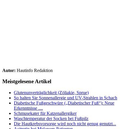
Autor:
Hautinfo Redaktion
Meistgelesene Artikel
Glutenunverträglichkeit (Zöliakie, Sprue)
So halten Sie Sonnenallergie und UV-Strahlen in Schach
Diabetische Fußgeschwüre („Diabetischer Fuß“): Neue
Erkenntnisse ....
Schmusekater für Katzenallergiker
Waschtemperatur der Socken bei Fußpilz
Die Hautkrebsvorsorge wird noch nicht genug genutzt...
Acitretin bei Melanom-Patienten