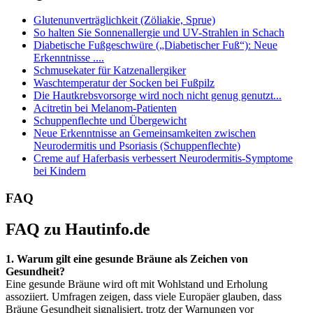
Glutenunverträglichkeit (Zöliakie, Sprue)
So halten Sie Sonnenallergie und UV-Strahlen in Schach
Diabetische Fußgeschwüre („Diabetischer Fuß“): Neue
Erkenntnisse ....
Schmusekater für Katzenallergiker
Waschtemperatur der Socken bei Fußpilz
Die Hautkrebsvorsorge wird noch nicht genug genutzt...
Acitretin bei Melanom-Patienten
Schuppenflechte und Übergewicht
Neue Erkenntnisse an Gemeinsamkeiten zwischen
Neurodermitis und Psoriasis (Schuppenflechte)
Creme auf Haferbasis verbessert Neurodermitis-Symptome
bei Kindern
FAQ
FAQ zu Hautinfo.de
1. Warum gilt eine gesunde Bräune als Zeichen von
Gesundheit?
Eine gesunde Bräune wird oft mit Wohlstand und Erholung
assoziiert. Umfragen zeigen, dass viele Europäer glauben, dass
Bräune Gesundheit signalisiert, trotz der Warnungen vor