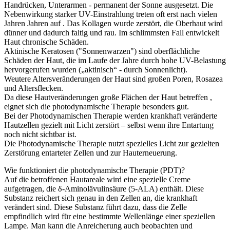
Handrücken, Unterarmen - permanent der Sonne ausgesetzt. Die
Nebenwirkung starker UV-Einstrahlung treten oft erst nach vielen
Jahren Jahren auf . Das Kollagen wurde zerstört, die Oberhaut wird
dünner und dadurch faltig und rau. Im schlimmsten Fall entwickelt
Haut chronische Schäden.
Aktinische Keratosen ("Sonnenwarzen") sind oberflächliche
Schäden der Haut, die im Laufe der Jahre durch hohe UV-Belastung
hervorgerufen wurden („aktinisch“ - durch Sonnenlicht).
Weutere Altersveränderungen der Haut sind großen Poren, Rosazea
und Altersflecken.
Da diese Hautveränderungen große Flächen der Haut betreffen ,
eignet sich die photodynamische Therapie besonders gut.
Bei der Photodynamischen Therapie werden krankhaft veränderte
Hautzellen gezielt mit Licht zerstört – selbst wenn ihre Entartung
noch nicht sichtbar ist.
Die Photodynamische Therapie nutzt spezielles Licht zur gezielten
Zerstörung entarteter Zellen und zur Hauterneuerung.
Wie funktioniert die photodynamische Therapie (PDT)?
Auf die betroffenen Hautareale wird eine spezielle Creme
aufgetragen, die δ-Aminolävulinsäure (5-ALA) enthält. Diese
Substanz reichert sich genau in den Zellen an, die krankhaft
verändert sind. Diese Substanz führt dazu, dass die Zelle
empfindlich wird für eine bestimmte Wellenlänge einer speziellen
Lampe. Man kann die Anreicherung auch beobachten und