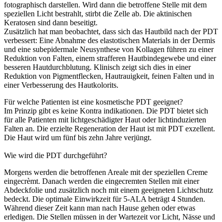
fotographisch darstellen. Wird dann die betroffene Stelle mit dem
speziellen Licht bestrahlt, stirbt die Zelle ab. Die aktinischen
Keratosen sind dann beseitigt.
Zusätzlich hat man beobachtet, dass sich das Hautbild nach der PDT
verbessert: Eine Abnahme des elastotischen Materials in der Dermis
und eine subepidermale Neusynthese von Kollagen führen zu einer
Reduktion von Falten, einem strafferen Hautbindegewebe und einer
besseren Hautdurchblutung. Klinisch zeigt sich dies in einer
Reduktion von Pigmentflecken, Hautrauigkeit, feinen Falten und in
einer Verbesserung des Hautkolorits.
Für welche Patienten ist eine kosmetische PDT geeignet?
Im Prinzip gibt es keine Kontra indikationen. Die PDT bietet sich
für alle Patienten mit lichtgeschädigter Haut oder lichtinduzierten
Falten an. Die erzielte Regeneration der Haut ist mit PDT exzellent.
Die Haut wird um fünf bis zehn Jahre verjüngt.
Wie wird die PDT durchgeführt?
Morgens werden die betroffenen Areale mit der speziellen Creme
eingecrèmt. Danach werden die eingecremten Stellen mit einer
Abdeckfolie und zusätzlich noch mit einem geeigneten Lichtschutz
bedeckt. Die optimale Einwirkzeit für 5-ALA beträgt 4 Stunden.
Während dieser Zeit kann man nach Hause gehen oder etwas
erledigen. Die Stellen müssen in der Wartezeit vor Licht, Nässe und