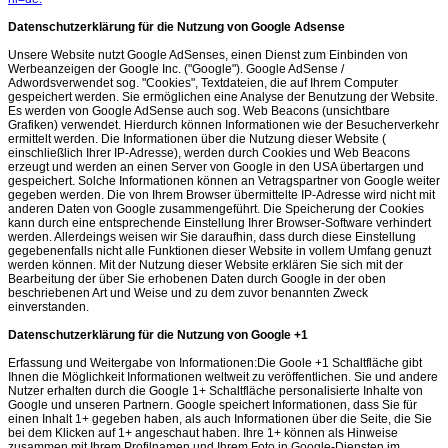
Datenschutzerklärung für die Nutzung von Google Adsense
Unsere Website nutzt Google AdSenses, einen Dienst zum Einbinden von
Werbeanzeigen der Google Inc. ("Google"). Google AdSense /
Adwordsverwendet sog. "Cookies", Textdateien, die auf Ihrem Computer
gespeichert werden. Sie ermöglichen eine Analyse der Benutzung der Website.
Es werden von Google AdSense auch sog. Web Beacons (unsichtbare
Grafiken) verwendet. Hierdurch können Informationen wie der Besucherverkehr
ermittelt werden. Die Informationen über die Nutzung dieser Website (
einschließlich Ihrer IP-Adresse), werden durch Cookies und Web Beacons
erzeugt und werden an einen Server von Google in den USA übertargen und
gespeichert. Solche Informationen können an Vetragspartner von Google weiter
gegeben werden. Die von Ihrem Browser übermittelte IP-Adresse wird nicht mit
anderen Daten von Google zusammengeführt. Die Speicherung der Cookies
kann durch eine entsprechende Einstellung Ihrer Browser-Software verhindert
werden. Allerdeings weisen wir Sie daraufhin, dass durch diese Einstellung
gegebenenfalls nicht alle Funktionen dieser Website in vollem Umfang genuzt
werden können. Mit der Nutzung dieser Website erklären Sie sich mit der
Bearbeitung der über Sie erhobenen Daten durch Google in der oben
beschriebenen Art und Weise und zu dem zuvor benannten Zweck
einverstanden.
Datenschutzerklärung für die Nutzung von Google +1
Erfassung und Weitergabe von Informationen:Die Goole +1 Schaltfläche gibt
Ihnen die Möglichkeit Informationen weltweit zu veröffentlichen. Sie und andere
Nutzer erhalten durch die Google 1+ Schaltfläche personalisierte Inhalte von
Google und unseren Partnern. Google speichert Informationen, dass Sie für
einen Inhalt 1+ gegeben haben, als auch Informationen über die Seite, die Sie
bei dem Klicken auf 1+ angeschaut haben. Ihre 1+ können als Hinweise
zusammen mit Ihrem Profilnamen und Ihrem Foto in Google-Diensten im