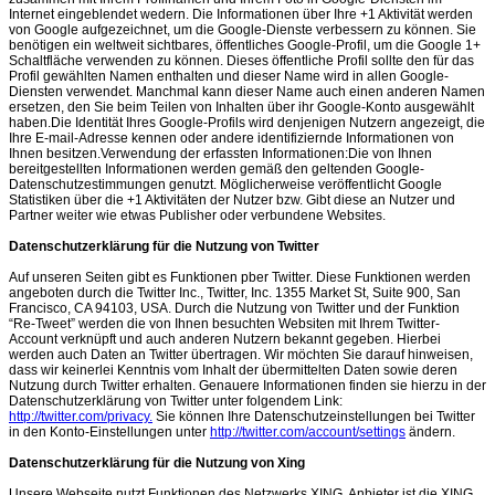
Internet eingeblendet wedern. Die Informationen über Ihre +1 Aktivität werden
von Google aufgezeichnet, um die Google-Dienste verbessern zu können. Sie
benötigen ein weltweit sichtbares, öffentliches Google-Profil, um die Google 1+
Schaltfläche verwenden zu können. Dieses öffentliche Profil sollte den für das
Profil gewählten Namen enthalten und dieser Name wird in allen Google-
Diensten verwendet. Manchmal kann dieser Name auch einen anderen Namen
ersetzen, den Sie beim Teilen von Inhalten über ihr Google-Konto ausgewählt
haben.Die Identität Ihres Google-Profils wird denjenigen Nutzern angezeigt, die
Ihre E-mail-Adresse kennen oder andere identifiziernde Informationen von
Ihnen besitzen.Verwendung der erfassten Informationen:Die von Ihnen
bereitgestellten Informationen werden gemäß den geltenden Google-
Datenschutzestimmungen genutzt. Möglicherweise veröffentlicht Google
Statistiken über die +1 Aktivitäten der Nutzer bzw. Gibt diese an Nutzer und
Partner weiter wie etwas Publisher oder verbundene Websites.
Datenschutzerklärung für die Nutzung von Twitter
Auf unseren Seiten gibt es Funktionen pber Twitter. Diese Funktionen werden
angeboten durch die Twitter Inc., Twitter, Inc. 1355 Market St, Suite 900, San
Francisco, CA 94103, USA. Durch die Nutzung von Twitter und der Funktion
“Re-Tweet” werden die von Ihnen besuchten Websiten mit Ihrem Twitter-
Account verknüpft und auch anderen Nutzern bekannt gegeben. Hierbei
werden auch Daten an Twitter übertragen. Wir möchten Sie darauf hinweisen,
dass wir keinerlei Kenntnis vom Inhalt der übermittelten Daten sowie deren
Nutzung durch Twitter erhalten. Genauere Informationen finden sie hierzu in der
Datenschutzerklärung von Twitter unter folgendem Link:
http://twitter.com/privacy.
Sie können Ihre Datenschutzeinstellungen bei Twitter
in den Konto-Einstellungen unter
http://twitter.com/account/settings
ändern.
Datenschutzerklärung für die Nutzung von Xing
Unsere Webseite nutzt Funktionen des Netzwerks XING. Anbieter ist die XING