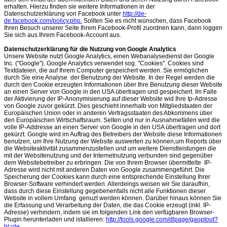
erhalten. Hierzu finden sie weitere Informationen in der
Datenschutzerklärung von Facebook unter
http://de-
de.facebook.com/policy.php.
Sollten Sie es nicht wünschen, dass Facebook
Ihren Besuch unserer Seite Ihrem Facebook-Profil zuordnen kann, dann loggen
Sie sich aus Ihrem Facebook-Account aus.
Datenschutzerklärung für die Nutzung von Google Analytics
Unsere Website nutzt Google Analytics, einen Webanalysedienst der Google
Inc. ("Google"). Google Analytics verwendet sog. "Cookies". Cookies sind
Textdateien, die auf Ihrem Computer gespeichert werden. Sie ermöglichen
durch Sie eine Analyse der Benutzung der Website. In der Regel werden die
durch den Cookie erzeugten Informationen über Ihre Benutzung dieser Website
an einen Server von Google in den USA übertragen und gespeichert. Im Falle
der Aktivierung der IP-Anonymisierung auf dieser Website wid Ihre Ip-Adresse
von Google zuvor gekürzt. Dies geschieht innerhalb von Mitgliedstaaten der
Europäischen Union oder in anderen Vertragsstaaten des Abkommens über
den Europäischen Wirtschaftsraum. Selten und nur in Ausnahmefällen wird die
volle IP-Addresse an einen Server von Google in den USA übertragen und dort
gekürzt. Google wird im Auftrag des Betreibers der Website diese Informationen
benutzen, um Ihre Nutzung der Website auswerten zu können,um Reports über
die Websiteaktivität zusammenzustellen und um weitere Dienstleistungen die
mit der Websitenutzung und der Internetnutzung verbunden sind gegenüber
dem Websitebetreiber zu erbringen. Die von Ihrem Browser übermittelte IP-
Adresse wird nicht mit anderen Daten von Google zusammengeführt. Die
Speicherung der Cookies kann durch eine entsprechende Einstellung Ihrer
Browser-Software verhindert werden. Allerdeings weisen wir Sie daraufhin,
dass durch diese Einstellung gegebenenfalls nicht alle Funktionen dieser
Website in vollem Umfang genuzt werden können. Darüber hinaus können Sie
die Erfassung und Verarbeitung der Daten, die das Cookie erzeugt (inkl. IP-
Adresse) verhindern, indem sie im folgenden Link den verfügbaren Browser-
Plugin herunterladen und istallieren:
http://tools.google.com/dlpage/gaoptout?
hl=de.