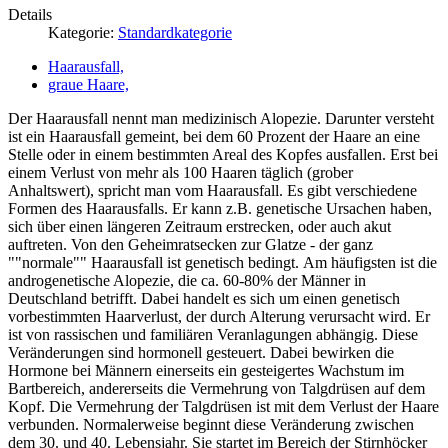
Details
Kategorie:
Standardkategorie
Haarausfall,
graue Haare,
Der Haarausfall nennt man medizinisch Alopezie. Darunter versteht
ist ein Haarausfall gemeint, bei dem 60 Prozent der Haare an eine
Stelle oder in einem bestimmten Areal des Kopfes ausfallen. Erst bei
einem Verlust von mehr als 100 Haaren täglich (grober
Anhaltswert), spricht man vom Haarausfall. Es gibt verschiedene
Formen des Haarausfalls. Er kann z.B. genetische Ursachen haben,
sich über einen längeren Zeitraum erstrecken, oder auch akut
auftreten. Von den Geheimratsecken zur Glatze - der ganz
""normale"" Haarausfall ist genetisch bedingt. Am häufigsten ist die
androgenetische Alopezie, die ca. 60-80% der Männer in
Deutschland betrifft. Dabei handelt es sich um einen genetisch
vorbestimmten Haarverlust, der durch Alterung verursacht wird. Er
ist von rassischen und familiären Veranlagungen abhängig. Diese
Veränderungen sind hormonell gesteuert. Dabei bewirken die
Hormone bei Männern einerseits ein gesteigertes Wachstum im
Bartbereich, andererseits die Vermehrung von Talgdrüsen auf dem
Kopf. Die Vermehrung der Talgdrüsen ist mit dem Verlust der Haare
verbunden. Normalerweise beginnt diese Veränderung zwischen
dem 30. und 40. Lebensjahr. Sie startet im Bereich der Stirnhöcker