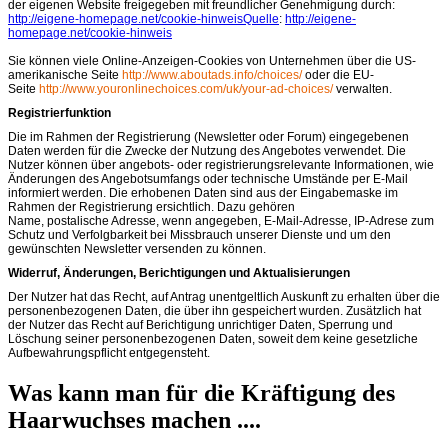
der eigenen Website freigegeben mit freundlicher Genehmigung durch:
http://eigene-homepage.net/cookie-hinweisQuelle
:
http://eigene-
homepage.net/cookie-hinweis
Sie können viele Online-Anzeigen-Cookies von Unternehmen über die US-
amerikanische Seite
http://www.aboutads.info/choices/
oder die EU-
Seite
http://www.youronlinechoices.com/uk/your-ad-choices/
verwalten.
Registrierfunktion
Die im Rahmen der Registrierung (Newsletter oder Forum) eingegebenen
Daten werden für die Zwecke der Nutzung des Angebotes verwendet. Die
Nutzer können über angebots- oder registrierungsrelevante Informationen, wie
Änderungen des Angebotsumfangs oder technische Umstände per E-Mail
informiert werden. Die erhobenen Daten sind aus der Eingabemaske im
Rahmen der Registrierung ersichtlich. Dazu gehören
Name, postalische Adresse, wenn angegeben, E-Mail-Adresse, IP-Adrese zum
Schutz und Verfolgbarkeit bei Missbrauch unserer Dienste und um den
gewünschten Newsletter versenden zu können.
Widerruf, Änderungen, Berichtigungen und Aktualisierungen
Der Nutzer hat das Recht, auf Antrag unentgeltlich Auskunft zu erhalten über die
personenbezogenen Daten, die über ihn gespeichert wurden. Zusätzlich hat
der Nutzer das Recht auf Berichtigung unrichtiger Daten, Sperrung und
Löschung seiner personenbezogenen Daten, soweit dem keine gesetzliche
Aufbewahrungspflicht entgegensteht.
Was kann man für die Kräftigung des
Haarwuchses machen ....