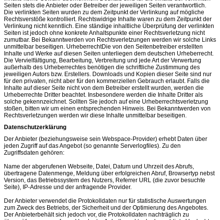
Seiten stets die Anbieter oder Betreiber der jeweiligen Seiten verantwortlich.
Die verlinkten Seiten wurden zu dem Zeitpunkt der Verlinkung auf mögliche
Rechtsverstöße kontrolliert. Rechtswidrige Inhalte waren zu dem Zeitpunkt der
Verlinkung nicht kenntlich. Eine ständige inhaltliche Überprüfung der verlinkten
Seiten ist jedoch ohne konkrete Anhaltspunkte einer Rechtsverletzung nicht
zumutbar. Bei Bekanntwerden von Rechtsverletzungen werden wir solche Links
unmittelbar beseitigen. UrheberrechtDie von den Seitenbetreiber erstellten
Inhalte und Werke auf diesen Seiten unterliegen dem deutschen Urheberrecht.
Die Vervielfältigung, Bearbeitung, Verbreitung und jede Art der Verwertung
außerhalb des Urheberrechtes benötigen die schriftliche Zustimmung des
jeweiligen Autors bzw. Erstellers. Downloads und Kopien dieser Seite sind nur
für den privaten, nicht aber für den kommerziellen Gebrauch erlaubt. Falls die
Inhalte auf dieser Seite nicht von dem Betreiber erstellt wurden, werden die
Urheberrechte Dritter beachtet. Insbesondere werden die Inhalte Dritter als
solche gekennzeichnet. Sollten Sie jedoch auf eine Urheberrechtsverletzung
stoßen, bitten wir um einen entsprechenden Hinweis. Bei Bekanntwerden von
Rechtsverletzungen werden wir diese Inhalte unmittelbar beseitigen.
Datenschutzerklärung
Der Anbieter (beziehungsweise sein Webspace-Provider) erhebt Daten über
jeden Zugriff auf das Angebot (so genannte Serverlogfiles). Zu den
Zugriffsdaten gehören:
Name der abgerufenen Webseite, Datei, Datum und Uhrzeit des Abrufs,
übertragene Datenmenge, Meldung über erfolgreichen Abruf, Browsertyp nebst
Version, das Betriebssystem des Nutzers, Referrer URL (die zuvor besuchte
Seite), IP-Adresse und der anfragende Provider.
Der Anbieter verwendet die Protokolldaten nur für statistische Auswertungen
zum Zweck des Betriebs, der Sicherheit und der Optimierung des Angebotes.
Der Anbieterbehält sich jedoch vor, die Protokolldaten nachträglich zu