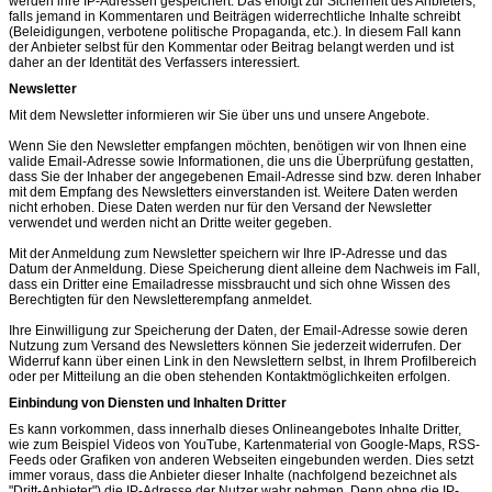
werden ihre IP-Adressen gespeichert. Das erfolgt zur Sicherheit des Anbieters,
falls jemand in Kommentaren und Beiträgen widerrechtliche Inhalte schreibt
(Beleidigungen, verbotene politische Propaganda, etc.). In diesem Fall kann
der Anbieter selbst für den Kommentar oder Beitrag belangt werden und ist
daher an der Identität des Verfassers interessiert.
Newsletter
Mit dem Newsletter informieren wir Sie über uns und unsere Angebote.
Wenn Sie den Newsletter empfangen möchten, benötigen wir von Ihnen eine
valide Email-Adresse sowie Informationen, die uns die Überprüfung gestatten,
dass Sie der Inhaber der angegebenen Email-Adresse sind bzw. deren Inhaber
mit dem Empfang des Newsletters einverstanden ist. Weitere Daten werden
nicht erhoben. Diese Daten werden nur für den Versand der Newsletter
verwendet und werden nicht an Dritte weiter gegeben.
Mit der Anmeldung zum Newsletter speichern wir Ihre IP-Adresse und das
Datum der Anmeldung. Diese Speicherung dient alleine dem Nachweis im Fall,
dass ein Dritter eine Emailadresse missbraucht und sich ohne Wissen des
Berechtigten für den Newsletterempfang anmeldet.
Ihre Einwilligung zur Speicherung der Daten, der Email-Adresse sowie deren
Nutzung zum Versand des Newsletters können Sie jederzeit widerrufen. Der
Widerruf kann über einen Link in den Newslettern selbst, in Ihrem Profilbereich
oder per Mitteilung an die oben stehenden Kontaktmöglichkeiten erfolgen.
Einbindung von Diensten und Inhalten Dritter
Es kann vorkommen, dass innerhalb dieses Onlineangebotes Inhalte Dritter,
wie zum Beispiel Videos von YouTube, Kartenmaterial von Google-Maps, RSS-
Feeds oder Grafiken von anderen Webseiten eingebunden werden. Dies setzt
immer voraus, dass die Anbieter dieser Inhalte (nachfolgend bezeichnet als
"Dritt-Anbieter") die IP-Adresse der Nutzer wahr nehmen. Denn ohne die IP-