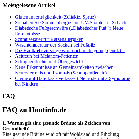
Meistgelesene Artikel
Glutenunverträglichkeit (Zöliakie, Sprue)
So halten Sie Sonnenallergie und UV-Strahlen in Schach
Diabetische Fußgeschwüre („Diabetischer Fuß“): Neue
Erkenntnisse ....
Schmusekater für Katzenallergiker
Waschtemperatur der Socken bei Fußpilz
Die Hautkrebsvorsorge wird noch nicht genug genutzt...
Acitretin bei Melanom-Patienten
Schuppenflechte und Übergewicht
Neue Erkenntnisse an Gemeinsamkeiten zwischen
Neurodermitis und Psoriasis (Schuppenflechte)
Creme auf Haferbasis verbessert Neurodermitis-Symptome
bei Kindern
FAQ
FAQ zu Hautinfo.de
1. Warum gilt eine gesunde Bräune als Zeichen von
Gesundheit?
Eine gesunde Bräune wird oft mit Wohlstand und Erholung