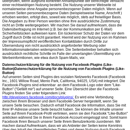
überprüfen, wenn aufgrund konkreter Anhaltspunkte der berechtigte Verdacht
einer rechtswidrigen Nutzung besteht. Die Nutzung unserer Webseite ist
normalerweise ohne Angabe personenbezogener Daten möglich. Wenn auf
unseren Seiten personenbezogene Daten (beispielsweise Name, Anschrift )
erhoben werden, erfolgt dies, soweit wie möglich, stets auf freiwilliger Basis.
Die Angaben zu Ihrer Person werden ohne Ihre ausdrückliche Zustimmung
nicht an Dritte weitergegeben. Wir machen Sie darauf aufmerksam, dass die
Datenübertragung im Internet (z.B. bei der Kommunikation per E-Mail)
Sicherheitslücken aufweisen kann. Ein lückenloser Schutz der Daten vor dem
Zugriff durch Dritte ist nicht garantiert. Hiermit wird der Nutzung von im Rahmen
der Impressumspflicht veröffentlichen Kontaktdaten durch Dritte zur
Übersendung von nicht ausdrücklich angeforderter Werbung oder
Informationsmaterialien widersprochen. Die Seitenbetreiber behalten sich
ausdrücklich rechtliche Schritte im Falle der unverlangten Übermittlung von
Werbeinformtionen, wie etwa durch Spam-Mails, vor.
Datenschutzerklärung für die Nutzung von Facebook-Plugins (Like-
Button)Datenschutzerklärung für die Nutzung von Facebook-Plugins (Like-
Button)
Auf unseren Seiten sind Plugins des sozialen Netzwerks Facebook (Facebook
Inc., 1601 Willow Road, Menlo Park, California, 94025, USA) mit integriert. Die
Facebook-Plugins sind erkennbar an dem Facebook-Logo oder dem "Like-
Button" ("Gefällt mir") auf unserer Seite. Eine Übersicht über die Facebook-
Plugins finden Sie unter folgendem Link:
http://developers.facebook.com/docs/plugins/.
Es wird eine Verbindung
zwischen Ihrem Browser und dem Facebokk-Server hergestellt, wenn Sie
unsere Seite besuchen. Dadurch erhält Facebook die Information, dass Sie mit
Ihrer IP-Adresse unsere Seite besucht haben. Sie können die Inhalte unserer
Seite auf Ihrem Facebook-Profil verlinken, wenn sie den Facebokk "Like-Button"
anklicken während Sie in Ihrem Facebook-Account eingeloggt sind. Somit kann
Facebook Ihren Besuch unserer Seite Ihrem Benutzerkonto zuordenen. Wir
machen darauf Aufmerksam, dass wir als Anbieter der Seiten keine Kenntnis
über den Inhalt der übermittelnden Daten und deren Nutzung durch Facebook