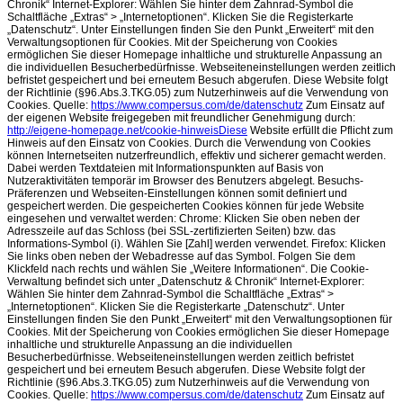
Chronik“ Internet-Explorer: Wählen Sie hinter dem Zahnrad-Symbol die
Schaltfläche „Extras“ > „Internetoptionen“. Klicken Sie die Registerkarte
„Datenschutz“. Unter Einstellungen finden Sie den Punkt „Erweitert“ mit den
Verwaltungsoptionen für Cookies. Mit der Speicherung von Cookies
ermöglichen Sie dieser Homepage inhaltliche und strukturelle Anpassung an
die individuellen Besucherbedürfnisse. Webseiteneinstellungen werden zeitlich
befristet gespeichert und bei erneutem Besuch abgerufen. Diese Website folgt
der Richtlinie (§96.Abs.3.TKG.05) zum Nutzerhinweis auf die Verwendung von
Cookies. Quelle:
https://www.compersus.com/de/datenschutz
Zum Einsatz auf
der eigenen Website freigegeben mit freundlicher Genehmigung durch:
http://eigene-homepage.net/cookie-hinweisDiese
Website erfüllt die Pflicht zum
Hinweis auf den Einsatz von Cookies. Durch die Verwendung von Cookies
können Internetseiten nutzerfreundlich, effektiv und sicherer gemacht werden.
Dabei werden Textdateien mit Informationspunkten auf Basis von
Nutzeraktivitäten temporär im Browser des Benutzers abgelegt. Besuchs-
Präferenzen und Webseiten-Einstellungen können somit definiert und
gespeichert werden. Die gespeicherten Cookies können für jede Website
eingesehen und verwaltet werden: Chrome: Klicken Sie oben neben der
Adresszeile auf das Schloss (bei SSL-zertifizierten Seiten) bzw. das
Informations-Symbol (i). Wählen Sie [Zahl] werden verwendet. Firefox: Klicken
Sie links oben neben der Webadresse auf das Symbol. Folgen Sie dem
Klickfeld nach rechts und wählen Sie „Weitere Informationen“. Die Cookie-
Verwaltung befindet sich unter „Datenschutz & Chronik“ Internet-Explorer:
Wählen Sie hinter dem Zahnrad-Symbol die Schaltfläche „Extras“ >
„Internetoptionen“. Klicken Sie die Registerkarte „Datenschutz“. Unter
Einstellungen finden Sie den Punkt „Erweitert“ mit den Verwaltungsoptionen für
Cookies. Mit der Speicherung von Cookies ermöglichen Sie dieser Homepage
inhaltliche und strukturelle Anpassung an die individuellen
Besucherbedürfnisse. Webseiteneinstellungen werden zeitlich befristet
gespeichert und bei erneutem Besuch abgerufen. Diese Website folgt der
Richtlinie (§96.Abs.3.TKG.05) zum Nutzerhinweis auf die Verwendung von
Cookies. Quelle:
https://www.compersus.com/de/datenschutz
Zum Einsatz auf