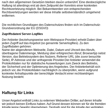
nach den allgemeinen Gesetzen bleiben davon unberührt. Eine diesbezügliche
Haftung ist allerdings erst ab dem Zeitpunkt der Kenntnis einer konkreten
Rechtsverletzung möglich. Bei Bekanntwerden von entsprechenden
Rechtsverletzungen werden wir diese Inhalte selbstverständlich umgehend
entfernen.
Die rechtlichen Grundlagen des Datenschutzes finden sich im Datenschutz-
Grundverordnung der EU (DSGVO)
Zugriffsdaten/ Server-Logfiles
Der Anbieter (beziehungsweise sein Webspace-Provider) erhebt Daten über
jeden Zugriff auf das Angebot (so genannte Serverlogfiles). Zu den
Zugriffsdaten gehören:
Name der abgerufenen Webseite, Datei, Datum und Uhrzeit des Abrufs,
übertragene Datenmenge, Meldung über erfolgreichen Abruf, Browsertyp nebst
Version, das Betriebssystem des Nutzers, Referrer URL (die zuvor besuchte
Seite), IP-Adresse und der anfragende Provider.Der Anbieter verwendet die
Protokolldaten nur für statistische Auswertungen zum Zweck des Betriebs,
der Sicherheit und der Optimierung des Angebotes. Der Anbieterbehält sich
jedoch vor, die Protokolldaten nachträglich zu überprüfen, wenn aufgrund
konkreter Anhaltspunkte der berechtigte Verdacht einer rechtswidrigen
Nutzung besteht.
Haftung für Links
Unser Angebot enthält Links zu externen Webseiten Dritter, auf deren Inhalte
wir jedoch keinen Einfluss haben. Auf Grund dessen können wir für die fremden
Inhalte keine Gewähr übernehmen. Deshalb sind für die Inhalte der verlinkten