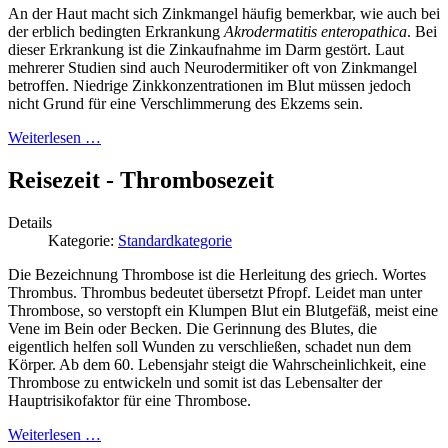
An der Haut macht sich Zinkmangel häufig bemerkbar, wie auch bei
der erblich bedingten Erkrankung
Akrodermatitis enteropathica
. Bei
dieser Erkrankung ist die Zinkaufnahme im Darm gestört. Laut
mehrerer Studien sind auch Neurodermitiker oft von Zinkmangel
betroffen. Niedrige Zinkkonzentrationen im Blut müssen jedoch
nicht Grund für eine Verschlimmerung des Ekzems sein.
Weiterlesen …
Reisezeit - Thrombosezeit
Details
Kategorie:
Standardkategorie
Die Bezeichnung Thrombose ist die Herleitung des griech. Wortes
Thrombus. Thrombus bedeutet übersetzt Pfropf. Leidet man unter
Thrombose, so verstopft ein Klumpen Blut ein Blutgefäß, meist eine
Vene im Bein oder Becken. Die Gerinnung des Blutes, die
eigentlich helfen soll Wunden zu verschließen, schadet nun dem
Körper. Ab dem 60. Lebensjahr steigt die Wahrscheinlichkeit, eine
Thrombose zu entwickeln und somit ist das Lebensalter der
Hauptrisikofaktor für eine Thrombose.
Weiterlesen …