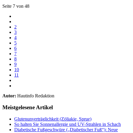
Seite 7 von 48
2
3
4
5
6
7
8
9
10
11
Autor:
Hautinfo Redaktion
Meistgelesene Artikel
Glutenunverträglichkeit (Zöliakie, Sprue)
So halten Sie Sonnenallergie und UV-Strahlen in Schach
Diabetische Fußgeschwüre („Diabetischer Fuß“): Neue