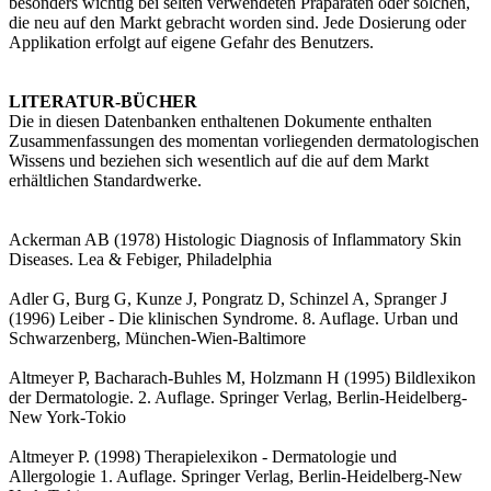
besonders wichtig bei selten verwendeten Präparaten oder solchen,
die neu auf den Markt gebracht worden sind. Jede Dosierung oder
Applikation erfolgt auf eigene Gefahr des Benutzers.
LITERATUR-BÜCHER
Die in diesen Datenbanken enthaltenen Dokumente enthalten
Zusammenfassungen des momentan vorliegenden dermatologischen
Wissens und beziehen sich wesentlich auf die auf dem Markt
erhältlichen Standardwerke.
Ackerman AB (1978) Histologic Diagnosis of Inflammatory Skin
Diseases. Lea & Febiger, Philadelphia
Adler G, Burg G, Kunze J, Pongratz D, Schinzel A, Spranger J
(1996) Leiber - Die klinischen Syndrome. 8. Auflage. Urban und
Schwarzenberg, München-Wien-Baltimore
Altmeyer P, Bacharach-Buhles M, Holzmann H (1995) Bildlexikon
der Dermatologie. 2. Auflage. Springer Verlag, Berlin-Heidelberg-
New York-Tokio
Altmeyer P. (1998) Therapielexikon - Dermatologie und
Allergologie 1. Auflage. Springer Verlag, Berlin-Heidelberg-New