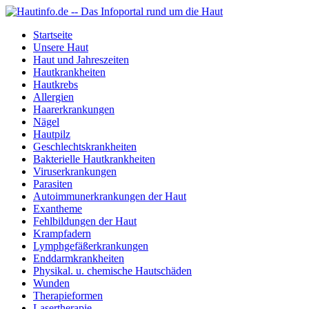
Startseite
Unsere Haut
Haut und Jahreszeiten
Hautkrankheiten
Hautkrebs
Allergien
Haarerkrankungen
Nägel
Hautpilz
Geschlechtskrankheiten
Bakterielle Hautkrankheiten
Viruserkrankungen
Parasiten
Autoimmunerkrankungen der Haut
Exantheme
Fehlbildungen der Haut
Krampfadern
Lymphgefäßerkrankungen
Enddarmkrankheiten
Physikal. u. chemische Hautschäden
Wunden
Therapieformen
Lasertherapie