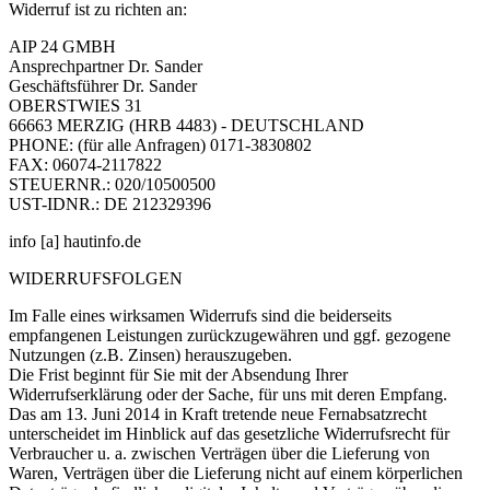
Widerruf ist zu richten an:
AIP 24 GMBH
Ansprechpartner Dr. Sander
Geschäftsführer Dr. Sander
OBERSTWIES 31
66663 MERZIG (HRB 4483) - DEUTSCHLAND
PHONE: (für alle Anfragen) 0171-3830802
FAX: 06074-2117822
STEUERNR.: 020/10500500
UST-IDNR.: DE 212329396
info [a] hautinfo.de
WIDERRUFSFOLGEN
Im Falle eines wirksamen Widerrufs sind die beiderseits
empfangenen Leistungen zurückzugewähren und ggf. gezogene
Nutzungen (z.B. Zinsen) herauszugeben.
Die Frist beginnt für Sie mit der Absendung Ihrer
Widerrufserklärung oder der Sache, für uns mit deren Empfang.
Das am 13. Juni 2014 in Kraft tretende neue Fernabsatzrecht
unterscheidet im Hinblick auf das gesetzliche Widerrufsrecht für
Verbraucher u. a. zwischen Verträgen über die Lieferung von
Waren, Verträgen über die Lieferung nicht auf einem körperlichen