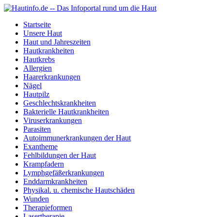
Startseite
Unsere Haut
Haut und Jahreszeiten
Hautkrankheiten
Hautkrebs
Allergien
Haarerkrankungen
Nägel
Hautpilz
Geschlechtskrankheiten
Bakterielle Hautkrankheiten
Viruserkrankungen
Parasiten
Autoimmunerkrankungen der Haut
Exantheme
Fehlbildungen der Haut
Krampfadern
Lymphgefäßerkrankungen
Enddarmkrankheiten
Physikal. u. chemische Hautschäden
Wunden
Therapieformen
Lasertherapie