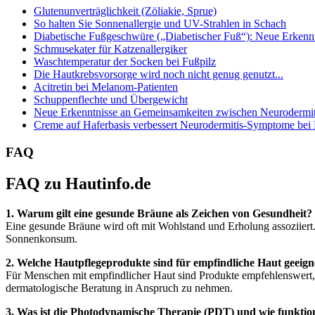
Glutenunverträglichkeit (Zöliakie, Sprue)
So halten Sie Sonnenallergie und UV-Strahlen in Schach
Diabetische Fußgeschwüre („Diabetischer Fuß“): Neue Erkenntn
Schmusekater für Katzenallergiker
Waschtemperatur der Socken bei Fußpilz
Die Hautkrebsvorsorge wird noch nicht genug genutzt...
Acitretin bei Melanom-Patienten
Schuppenflechte und Übergewicht
Neue Erkenntnisse an Gemeinsamkeiten zwischen Neurodermiti
Creme auf Haferbasis verbessert Neurodermitis-Symptome bei
FAQ
FAQ zu Hautinfo.de
1. Warum gilt eine gesunde Bräune als Zeichen von Gesundheit?
Eine gesunde Bräune wird oft mit Wohlstand und Erholung assoziiert
Sonnenkonsum.
2. Welche Hautpflegeprodukte sind für empfindliche Haut geeign
Für Menschen mit empfindlicher Haut sind Produkte empfehlenswert, di
dermatologische Beratung in Anspruch zu nehmen.
3. Was ist die Photodynamische Therapie (PDT) und wie funktion