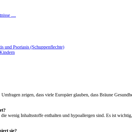
isse ....
s und Psoriasis (Schuppenflechte)
 Kindern
. Umfragen zeigen, dass viele Europäer glauben, dass Bräune Gesundhei
et?
e wenig Inhaltsstoffe enthalten und hypoallergen sind. Es ist wichtig
iert sie?