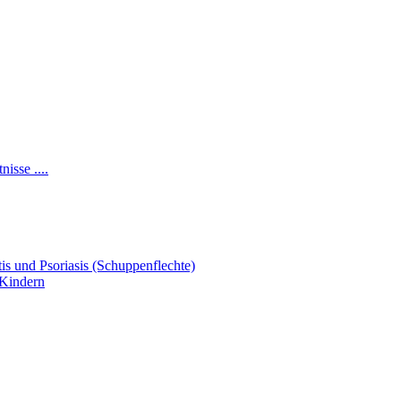
isse ....
s und Psoriasis (Schuppenflechte)
 Kindern