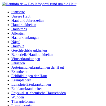
Startseite
Unsere Haut
Haut und Jahreszeiten
Hautkrankheiten
Hautkrebs
Allergien
Haarerkrankungen
Nägel
Hautpilz
Geschlechtskrankheiten
Bakterielle Hautkrankheiten
Viruserkrankungen
Parasiten
Autoimmunerkrankungen der Haut
Exantheme
Fehlbildungen der Haut
Krampfadern
Lymphgefäßerkrankungen
Enddarmkrankheiten
Physikal. u. chemische Hautschäden
Wunden
Therapieformen
Lasertherapie