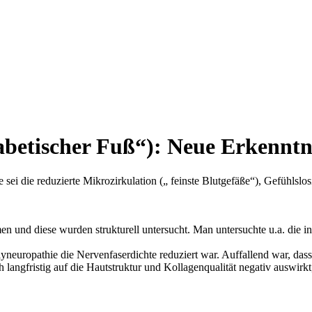
etischer Fuß“): Neue Erkenntnis
 sei die reduzierte Mikrozirkulation („ feinste Blutgefäße“), Gefühls
und diese wurden strukturell untersucht. Man untersuchte u.a. die int
Polyneuropathie die Nervenfaserdichte reduziert war. Auffallend war, da
auch langfristig auf die Hautstruktur und Kollagenqualität negativ ausw