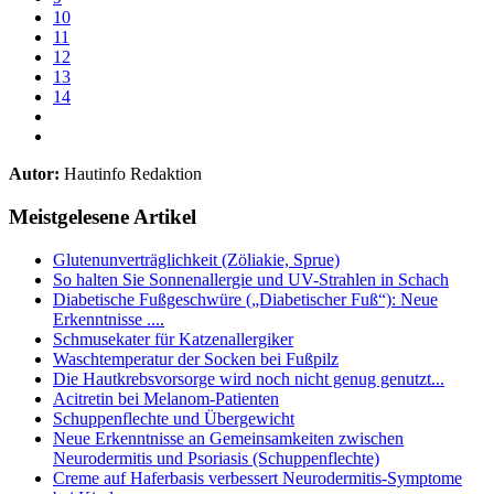
10
11
12
13
14
Autor:
Hautinfo Redaktion
Meistgelesene Artikel
Glutenunverträglichkeit (Zöliakie, Sprue)
So halten Sie Sonnenallergie und UV-Strahlen in Schach
Diabetische Fußgeschwüre („Diabetischer Fuß“): Neue
Erkenntnisse ....
Schmusekater für Katzenallergiker
Waschtemperatur der Socken bei Fußpilz
Die Hautkrebsvorsorge wird noch nicht genug genutzt...
Acitretin bei Melanom-Patienten
Schuppenflechte und Übergewicht
Neue Erkenntnisse an Gemeinsamkeiten zwischen
Neurodermitis und Psoriasis (Schuppenflechte)
Creme auf Haferbasis verbessert Neurodermitis-Symptome