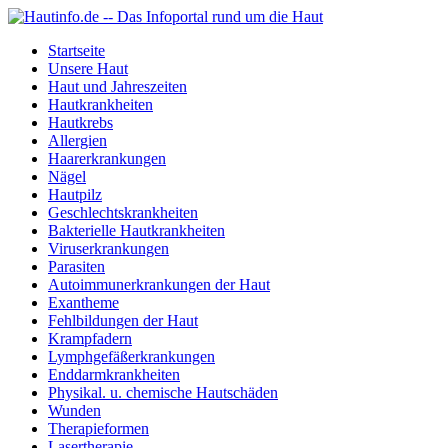
Startseite
Unsere Haut
Haut und Jahreszeiten
Hautkrankheiten
Hautkrebs
Allergien
Haarerkrankungen
Nägel
Hautpilz
Geschlechtskrankheiten
Bakterielle Hautkrankheiten
Viruserkrankungen
Parasiten
Autoimmunerkrankungen der Haut
Exantheme
Fehlbildungen der Haut
Krampfadern
Lymphgefäßerkrankungen
Enddarmkrankheiten
Physikal. u. chemische Hautschäden
Wunden
Therapieformen
Lasertherapie