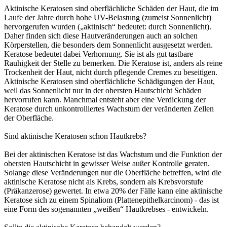
Aktinische Keratosen sind oberflächliche Schäden der Haut, die im
Laufe der Jahre durch hohe UV-Belastung (zumeist Sonnenlicht)
hervorgerufen wurden („aktinisch“ bedeutet: durch Sonnenlicht).
Daher finden sich diese Hautveränderungen auch an solchen
Körperstellen, die besonders dem Sonnenlicht ausgesetzt werden.
Keratose bedeutet dabei Verhornung. Sie ist als gut tastbare
Rauhigkeit der Stelle zu bemerken. Die Keratose ist, anders als reine
Trockenheit der Haut, nicht durch pflegende Cremes zu beseitigen.
Aktinische Keratosen sind oberflächliche Schädigungen der Haut,
weil das Sonnenlicht nur in der obersten Hautschicht Schäden
hervorrufen kann. Manchmal entsteht aber eine Verdickung der
Keratose durch unkontrolliertes Wachstum der veränderten Zellen
der Oberfläche.
Sind aktinische Keratosen schon Hautkrebs?
Bei der aktinischen Keratose ist das Wachstum und die Funktion der
obersten Hautschicht in gewisser Weise außer Kontrolle geraten.
Solange diese Veränderungen nur die Oberfläche betreffen, wird die
aktinische Keratose nicht als Krebs, sondern als Krebsvorstufe
(Präkanzerose) gewertet. In etwa 20% der Fälle kann eine aktinische
Keratose sich zu einem Spinaliom (Plattenepithelkarcinom) - das ist
eine Form des sogenannten „weißen“ Hautkrebses - entwickeln.