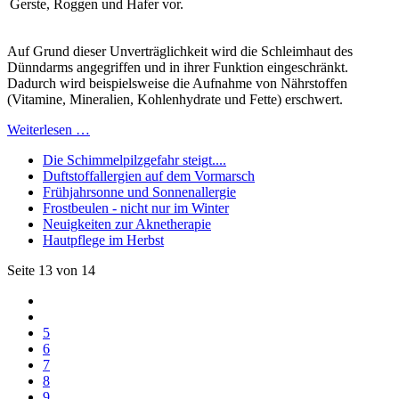
Gerste, Roggen und Hafer vor.
Auf Grund dieser Unverträglichkeit wird die Schleimhaut des
Dünndarms angegriffen und in ihrer Funktion eingeschränkt.
Dadurch wird beispielsweise die Aufnahme von Nährstoffen
(Vitamine, Mineralien, Kohlenhydrate und Fette) erschwert.
Weiterlesen …
Die Schimmelpilzgefahr steigt....
Duftstoffallergien auf dem Vormarsch
Frühjahrsonne und Sonnenallergie
Frostbeulen - nicht nur im Winter
Neuigkeiten zur Aknetherapie
Hautpflege im Herbst
Seite 13 von 14
5
6
7
8
9