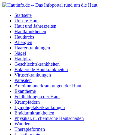
Startseite
Unsere Haut
Haut und Jahreszeiten
Hautkrankheiten
Hautkrebs
Allergien
Haarerkrankungen
Nägel
Hautpilz
Geschlechtskrankheiten
Bakterielle Hautkrankheiten
Viruserkrankungen
Parasiten
Autoimmunerkrankungen der Haut
Exantheme
Fehlbildungen der Haut
Krampfadern
Lymphgefäßerkrankungen
Enddarmkrankheiten
Physikal. u. chemische Hautschäden
Wunden
Therapieformen
Lasertherapie