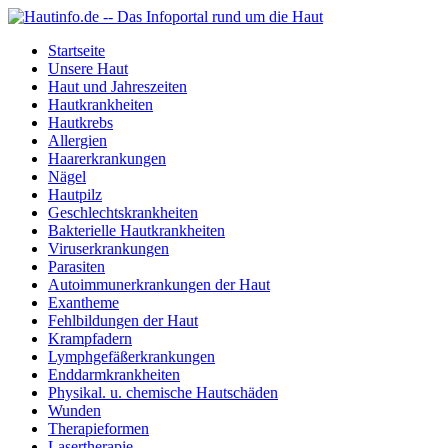
Startseite
Unsere Haut
Haut und Jahreszeiten
Hautkrankheiten
Hautkrebs
Allergien
Haarerkrankungen
Nägel
Hautpilz
Geschlechtskrankheiten
Bakterielle Hautkrankheiten
Viruserkrankungen
Parasiten
Autoimmunerkrankungen der Haut
Exantheme
Fehlbildungen der Haut
Krampfadern
Lymphgefäßerkrankungen
Enddarmkrankheiten
Physikal. u. chemische Hautschäden
Wunden
Therapieformen
Lasertherapie