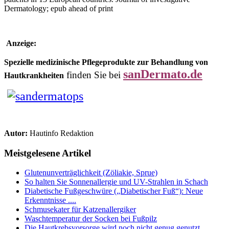
Dermatology; epub ahead of print
Anzeige:
Spezielle medizinische Pflegeprodukte zur Behandlung von
sanDermato.de
finden Sie bei
Hautkrankheiten
Autor:
Hautinfo Redaktion
Meistgelesene Artikel
Glutenunverträglichkeit (Zöliakie, Sprue)
So halten Sie Sonnenallergie und UV-Strahlen in Schach
Diabetische Fußgeschwüre („Diabetischer Fuß“): Neue
Erkenntnisse ....
Schmusekater für Katzenallergiker
Waschtemperatur der Socken bei Fußpilz
Die Hautkrebsvorsorge wird noch nicht genug genutzt...