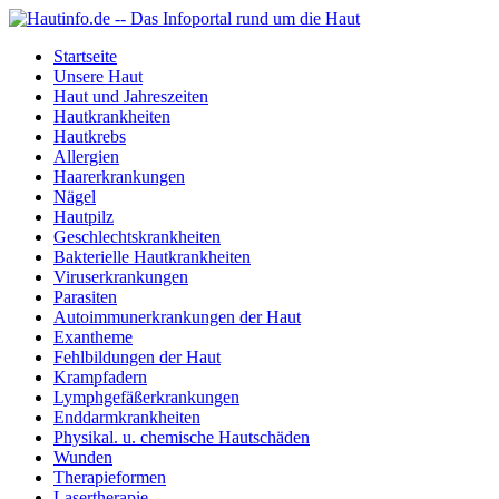
Startseite
Unsere Haut
Haut und Jahreszeiten
Hautkrankheiten
Hautkrebs
Allergien
Haarerkrankungen
Nägel
Hautpilz
Geschlechtskrankheiten
Bakterielle Hautkrankheiten
Viruserkrankungen
Parasiten
Autoimmunerkrankungen der Haut
Exantheme
Fehlbildungen der Haut
Krampfadern
Lymphgefäßerkrankungen
Enddarmkrankheiten
Physikal. u. chemische Hautschäden
Wunden
Therapieformen
Lasertherapie