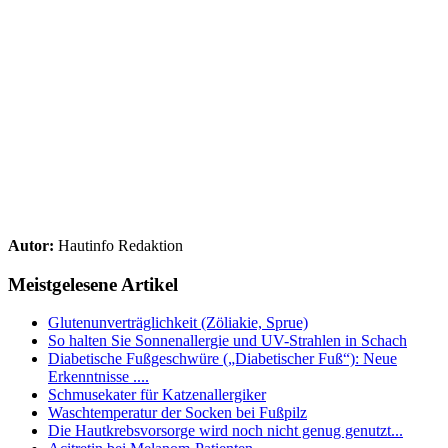
Autor:
Hautinfo Redaktion
Meistgelesene Artikel
Glutenunverträglichkeit (Zöliakie, Sprue)
So halten Sie Sonnenallergie und UV-Strahlen in Schach
Diabetische Fußgeschwüre („Diabetischer Fuß“): Neue
Erkenntnisse ....
Schmusekater für Katzenallergiker
Waschtemperatur der Socken bei Fußpilz
Die Hautkrebsvorsorge wird noch nicht genug genutzt...