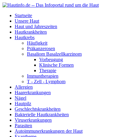
Startseite
Unsere Haut
Haut und Jahreszeiten
Hautkrankheiten
Hautkrebs
Häufigkeit
Präkanzerosen
Basaliom Basalzellkarzinom
Vorbeugung
Klinische Formen
Therapie
Immuntherapien
T - Zell - Lymphom
Allergien
Haarerkrankungen
Nägel
Hautpilz
Geschlechtskrankheiten
Bakterielle Hautkrankheiten
Viruserkrankungen
Parasiten
Autoimmunerkrankungen der Haut
Exantheme