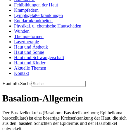
Fehlbildungen der Haut
Krampfadern
Lymphgefäßerkrankungen
Enddarmkrankheiten
Physikal. u. chemische Hautschäden
Wunden
Therapieformen
Lasertherapie
Haut und Ästhetik
Haut und Sonne
Haut und Schwangerschaft
Haut und Kinder
Aktuelle Themen
Kontakt
Hautinfo-Suche
Basaliom-Allgemein
Der Basalzellenkrebs (Basaliom; Basalzellkarzinom; Epithelioma
basocellulare) ist eine bösartige Krebserkrankung der Haut, die sich
aus den basalen Schichten der Epidermis und der Haarfollikel
entwickelt.