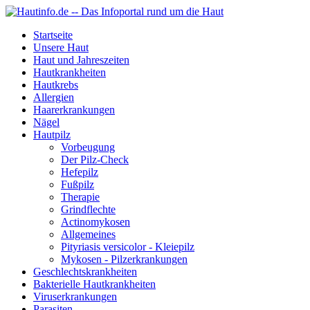
Startseite
Unsere Haut
Haut und Jahreszeiten
Hautkrankheiten
Hautkrebs
Allergien
Haarerkrankungen
Nägel
Hautpilz
Vorbeugung
Der Pilz-Check
Hefepilz
Fußpilz
Therapie
Grindflechte
Actinomykosen
Allgemeines
Pityriasis versicolor - Kleiepilz
Mykosen - Pilzerkrankungen
Geschlechtskrankheiten
Bakterielle Hautkrankheiten
Viruserkrankungen
Parasiten