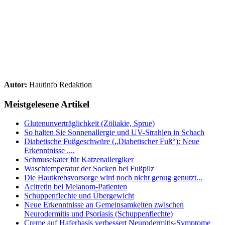
Autor:
Hautinfo Redaktion
Meistgelesene Artikel
Glutenunverträglichkeit (Zöliakie, Sprue)
So halten Sie Sonnenallergie und UV-Strahlen in Schach
Diabetische Fußgeschwüre („Diabetischer Fuß“): Neue
Erkenntnisse ....
Schmusekater für Katzenallergiker
Waschtemperatur der Socken bei Fußpilz
Die Hautkrebsvorsorge wird noch nicht genug genutzt...
Acitretin bei Melanom-Patienten
Schuppenflechte und Übergewicht
Neue Erkenntnisse an Gemeinsamkeiten zwischen
Neurodermitis und Psoriasis (Schuppenflechte)
Creme auf Haferbasis verbessert Neurodermitis-Symptome