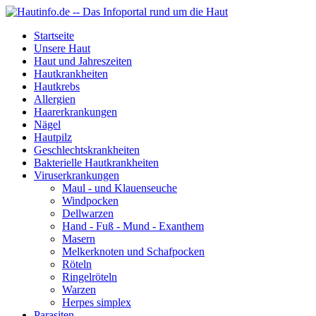
Startseite
Unsere Haut
Haut und Jahreszeiten
Hautkrankheiten
Hautkrebs
Allergien
Haarerkrankungen
Nägel
Hautpilz
Geschlechtskrankheiten
Bakterielle Hautkrankheiten
Viruserkrankungen
Maul - und Klauenseuche
Windpocken
Dellwarzen
Hand - Fuß - Mund - Exanthem
Masern
Melkerknoten und Schafpocken
Röteln
Ringelröteln
Warzen
Herpes simplex
Parasiten