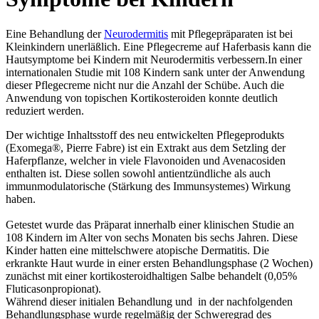
Eine Behandlung der
Neurodermitis
mit Pflegepräparaten ist bei
Kleinkindern unerläßlich. Eine Pflegecreme auf Haferbasis kann die
Hautsymptome bei Kindern mit Neurodermitis verbessern.In einer
internationalen Studie mit 108 Kindern sank unter der Anwendung
dieser Pflegecreme nicht nur die Anzahl der Schübe. Auch die
Anwendung von topischen Kortikosteroiden konnte deutlich
reduziert werden.
Der wichtige Inhaltsstoff des neu entwickelten Pflegeprodukts
(Exomega®, Pierre Fabre) ist ein Extrakt aus dem Setzling der
Haferpflanze, welcher in viele Flavonoiden und Avenacosiden
enthalten ist. Diese sollen sowohl antientzündliche als auch
immunmodulatorische (Stärkung des Immunsystemes) Wirkung
haben.
Getestet wurde das Präparat innerhalb einer klinischen Studie an
108 Kindern im Alter von sechs Monaten bis sechs Jahren. Diese
Kinder hatten eine mittelschwere atopische Dermatitis. Die
erkrankte Haut wurde in einer ersten Behandlungsphase (2 Wochen)
zunächst mit einer kortikosteroidhaltigen Salbe behandelt (0,05%
Fluticasonpropionat).
Während dieser initialen Behandlung und in der nachfolgenden
Behandlungsphase wurde regelmäßig der Schweregrad des