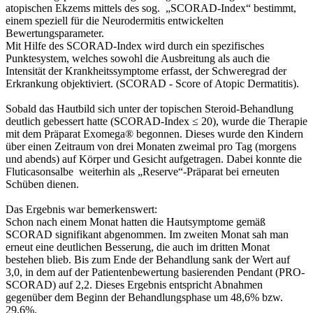
atopischen Ekzems mittels des sog. „SCORAD-Index“ bestimmt,
einem speziell für die Neurodermitis entwickelten
Bewertungsparameter.
Mit Hilfe des SCORAD-Index wird durch ein spezifisches
Punktesystem, welches sowohl die Ausbreitung als auch die
Intensität der Krankheitssymptome erfasst, der Schweregrad der
Erkrankung objektiviert. (SCORAD - Score of Atopic Dermatitis).
Sobald das Hautbild sich unter der topischen Steroid-Behandlung
deutlich gebessert hatte (SCORAD-Index ≤ 20), wurde die Therapie
mit dem Präparat Exomega® begonnen. Dieses wurde den Kindern
über einen Zeitraum von drei Monaten zweimal pro Tag (morgens
und abends) auf Körper und Gesicht aufgetragen. Dabei konnte die
Fluticasonsalbe weiterhin als „Reserve“-Präparat bei erneuten
Schüben dienen.
Das Ergebnis war bemerkenswert:
Schon nach einem Monat hatten die Hautsymptome gemäß
SCORAD signifikant abgenommen. Im zweiten Monat sah man
erneut eine deutlichen Besserung, die auch im dritten Monat
bestehen blieb. Bis zum Ende der Behandlung sank der Wert auf
3,0, in dem auf der Patientenbewertung basierenden Pendant (PRO-
SCORAD) auf 2,2. Dieses Ergebnis entspricht Abnahmen
gegenüber dem Beginn der Behandlungsphase um 48,6% bzw.
29,6%.