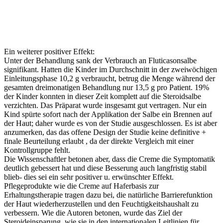
Ein weiterer positiver Effekt:
Unter der Behandlung sank der Verbrauch an Fluticasonsalbe
signifikant. Hatten die Kinder im Durchschnitt in der zweiwöchigen
Einleitungsphase 10,2 g verbraucht, betrug die Menge während der
gesamten dreimonatigen Behandlung nur 13,5 g pro Patient. 19%
der Kinder konnten in dieser Zeit komplett auf die Steroidsalbe
verzichten. Das Präparat wurde insgesamt gut vertragen. Nur ein
Kind spürte sofort nach der Applikation der Salbe ein Brennen auf
der Haut; daher wurde es von der Studie ausgeschlossen. Es ist aber
anzumerken, das das offene Design der Studie keine definitive +
finale Beurteilung erlaubt , da der direkte Vergleich mit einer
Kontrollgruppe fehlt.
Die Wissenschaftler betonen aber, dass die Creme die Symptomatik
deutlich gebessert hat und diese Besserung auch langfristig stabil
blieb- dies sei ein sehr positiver u. erwünschter Effekt.
Pflegeprodukte wie die Creme auf Haferbasis zur
Erhaltungstherapie tragen dazu bei, die natürliche Barrierefunktion
der Haut wiederherzustellen und den Feuchtigkeitshaushalt zu
verbessern. Wie die Autoren betonen, wurde das Ziel der
Steroideinsparung, wie sie in den internationalen Leitlinien für