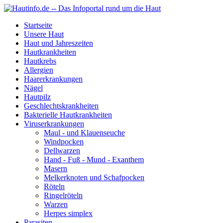
Startseite
Unsere Haut
Haut und Jahreszeiten
Hautkrankheiten
Hautkrebs
Allergien
Haarerkrankungen
Nägel
Hautpilz
Geschlechtskrankheiten
Bakterielle Hautkrankheiten
Viruserkrankungen
Maul - und Klauenseuche
Windpocken
Dellwarzen
Hand - Fuß - Mund - Exanthem
Masern
Melkerknoten und Schafpocken
Röteln
Ringelröteln
Warzen
Herpes simplex
Parasiten