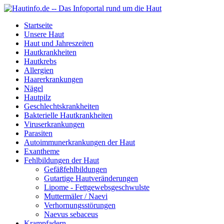
Startseite
Unsere Haut
Haut und Jahreszeiten
Hautkrankheiten
Hautkrebs
Allergien
Haarerkrankungen
Nägel
Hautpilz
Geschlechtskrankheiten
Bakterielle Hautkrankheiten
Viruserkrankungen
Parasiten
Autoimmunerkrankungen der Haut
Exantheme
Fehlbildungen der Haut
Gefäßfehlbildungen
Gutartige Hautveränderungen
Lipome - Fettgewebsgeschwulste
Muttermäler / Naevi
Verhornungsstörungen
Naevus sebaceus
Krampfadern