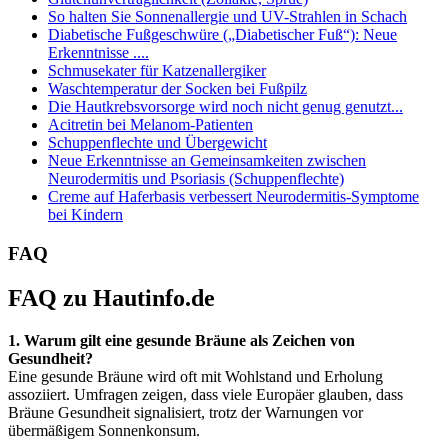
So halten Sie Sonnenallergie und UV-Strahlen in Schach
Diabetische Fußgeschwüre („Diabetischer Fuß“): Neue
Erkenntnisse ....
Schmusekater für Katzenallergiker
Waschtemperatur der Socken bei Fußpilz
Die Hautkrebsvorsorge wird noch nicht genug genutzt...
Acitretin bei Melanom-Patienten
Schuppenflechte und Übergewicht
Neue Erkenntnisse an Gemeinsamkeiten zwischen
Neurodermitis und Psoriasis (Schuppenflechte)
Creme auf Haferbasis verbessert Neurodermitis-Symptome
bei Kindern
FAQ
FAQ zu Hautinfo.de
1. Warum gilt eine gesunde Bräune als Zeichen von
Gesundheit?
Eine gesunde Bräune wird oft mit Wohlstand und Erholung
assoziiert. Umfragen zeigen, dass viele Europäer glauben, dass
Bräune Gesundheit signalisiert, trotz der Warnungen vor
übermäßigem Sonnenkonsum.