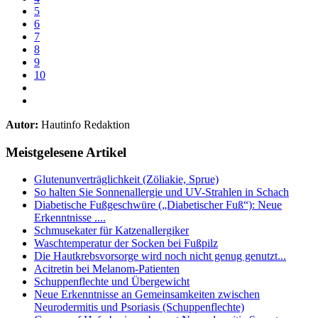
5
6
7
8
9
10
Autor:
Hautinfo Redaktion
Meistgelesene Artikel
Glutenunverträglichkeit (Zöliakie, Sprue)
So halten Sie Sonnenallergie und UV-Strahlen in Schach
Diabetische Fußgeschwüre („Diabetischer Fuß“): Neue
Erkenntnisse ....
Schmusekater für Katzenallergiker
Waschtemperatur der Socken bei Fußpilz
Die Hautkrebsvorsorge wird noch nicht genug genutzt...
Acitretin bei Melanom-Patienten
Schuppenflechte und Übergewicht
Neue Erkenntnisse an Gemeinsamkeiten zwischen
Neurodermitis und Psoriasis (Schuppenflechte)