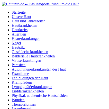
Startseite
Unsere Haut
Haut und Jahreszeiten
Hautkrankheiten
Hautkrebs
Allergien
Haarerkrankungen
Nägel
Hautpilz
Geschlechtskrankheiten
Bakterielle Hautkrankheiten
Viruserkrankungen
Parasiten
Autoimmunerkrankungen der Haut
Exantheme
Fehlbildungen der Haut
Krampfadern
Lymphgefäßerkrankungen
Enddarmkrankheiten
Physikal. u. chemische Hautschäden
Wunden
Therapieformen
Lasertherapie