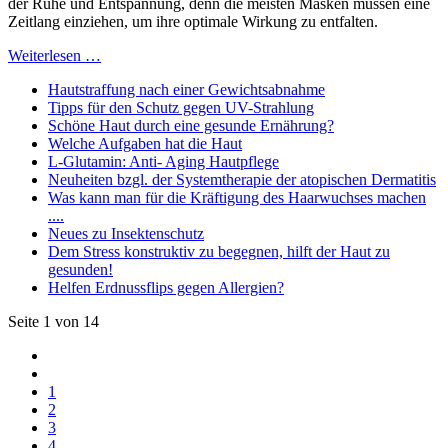
der Ruhe und Entspannung, denn die meisten Masken müssen eine
Zeitlang einziehen, um ihre optimale Wirkung zu entfalten.
Weiterlesen …
Hautstraffung nach einer Gewichtsabnahme
Tipps für den Schutz gegen UV-Strahlung
Schöne Haut durch eine gesunde Ernährung?
Welche Aufgaben hat die Haut
L-Glutamin: Anti- Aging Hautpflege
Neuheiten bzgl. der Systemtherapie der atopischen Dermatitis
Was kann man für die Kräftigung des Haarwuchses machen
....
Neues zu Insektenschutz
Dem Stress konstruktiv zu begegnen, hilft der Haut zu
gesunden!
Helfen Erdnussflips gegen Allergien?
Seite 1 von 14
1
2
3
4