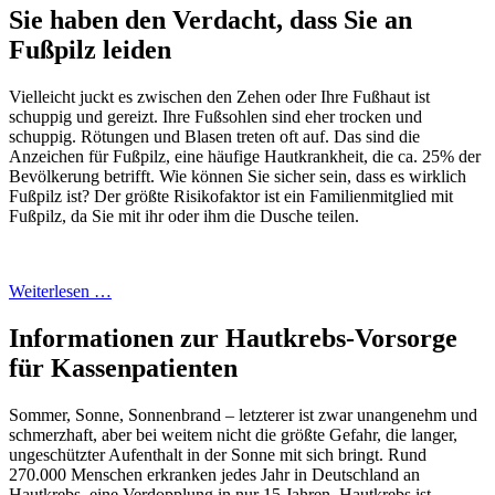
Sie haben den Verdacht, dass Sie an
Fußpilz leiden
Vielleicht juckt es zwischen den Zehen oder Ihre Fußhaut ist
schuppig und gereizt. Ihre Fußsohlen sind eher trocken und
schuppig. Rötungen und Blasen treten oft auf. Das sind die
Anzeichen für Fußpilz, eine häufige Hautkrankheit, die ca. 25% der
Bevölkerung betrifft. Wie können Sie sicher sein, dass es wirklich
Fußpilz ist? Der größte Risikofaktor ist ein Familienmitglied mit
Fußpilz, da Sie mit ihr oder ihm die Dusche teilen.
Weiterlesen …
Informationen zur Hautkrebs-Vorsorge
für Kassenpatienten
Sommer, Sonne, Sonnenbrand – letzterer ist zwar unangenehm und
schmerzhaft, aber bei weitem nicht die größte Gefahr, die langer,
ungeschützter Aufenthalt in der Sonne mit sich bringt. Rund
270.000 Menschen erkranken jedes Jahr in Deutschland an
Hautkrebs, eine Verdopplung in nur 15 Jahren. Hautkrebs ist