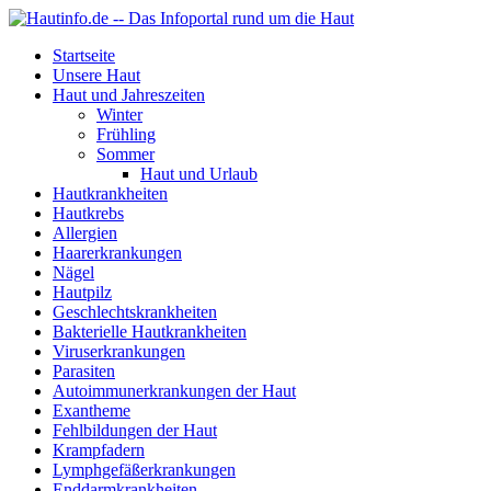
Startseite
Unsere Haut
Haut und Jahreszeiten
Winter
Frühling
Sommer
Haut und Urlaub
Hautkrankheiten
Hautkrebs
Allergien
Haarerkrankungen
Nägel
Hautpilz
Geschlechtskrankheiten
Bakterielle Hautkrankheiten
Viruserkrankungen
Parasiten
Autoimmunerkrankungen der Haut
Exantheme
Fehlbildungen der Haut
Krampfadern
Lymphgefäßerkrankungen
Enddarmkrankheiten