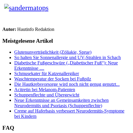
Autor:
Hautinfo Redaktion
Meistgelesene Artikel
Glutenunverträglichkeit (Zöliakie, Sprue)
So halten Sie Sonnenallergie und UV-Strahlen in Schach
Diabetische Fußgeschwüre („Diabetischer Fuß“): Neue
Erkenntnisse ....
Schmusekater für Katzenallergiker
Waschtemperatur der Socken bei Fußpilz
Die Hautkrebsvorsorge wird noch nicht genug genutzt...
Acitretin bei Melanom-Patienten
Schuppenflechte und Übergewicht
Neue Erkenntnisse an Gemeinsamkeiten zwischen
Neurodermitis und Psoriasis (Schuppenflechte)
Creme auf Haferbasis verbessert Neurodermitis-Symptome
bei Kindern
FAQ