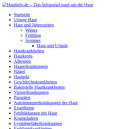
Startseite
Unsere Haut
Haut und Jahreszeiten
Winter
Frühling
Sommer
Haut und Urlaub
Hautkrankheiten
Hautkrebs
Allergien
Haarerkrankungen
Nägel
Hautpilz
Geschlechtskrankheiten
Bakterielle Hautkrankheiten
Viruserkrankungen
Parasiten
Autoimmunerkrankungen der Haut
Exantheme
Fehlbildungen der Haut
Krampfadern
Lymphgefäßerkrankungen
Enddarmkrankheiten