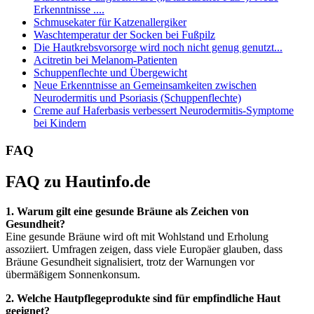
Erkenntnisse ....
Schmusekater für Katzenallergiker
Waschtemperatur der Socken bei Fußpilz
Die Hautkrebsvorsorge wird noch nicht genug genutzt...
Acitretin bei Melanom-Patienten
Schuppenflechte und Übergewicht
Neue Erkenntnisse an Gemeinsamkeiten zwischen
Neurodermitis und Psoriasis (Schuppenflechte)
Creme auf Haferbasis verbessert Neurodermitis-Symptome
bei Kindern
FAQ
FAQ zu Hautinfo.de
1. Warum gilt eine gesunde Bräune als Zeichen von
Gesundheit?
Eine gesunde Bräune wird oft mit Wohlstand und Erholung
assoziiert. Umfragen zeigen, dass viele Europäer glauben, dass
Bräune Gesundheit signalisiert, trotz der Warnungen vor
übermäßigem Sonnenkonsum.
2. Welche Hautpflegeprodukte sind für empfindliche Haut
geeignet?