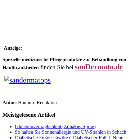
Anzeige:
Spezielle medizinische Pflegeprodukte zur Behandlung von
sanDermato.de
finden Sie bei
Hautkrankheiten
Autor:
Hautinfo Redaktion
Meistgelesene Artikel
Glutenunverträglichkeit (Zöliakie, Sprue)
So halten Sie Sonnenallergie und UV-Strahlen in Schach
Diabetische Fußgeschwüre („Diabetischer Fuß“): Neue