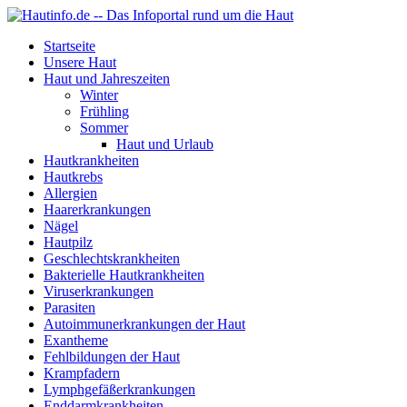
Startseite
Unsere Haut
Haut und Jahreszeiten
Winter
Frühling
Sommer
Haut und Urlaub
Hautkrankheiten
Hautkrebs
Allergien
Haarerkrankungen
Nägel
Hautpilz
Geschlechtskrankheiten
Bakterielle Hautkrankheiten
Viruserkrankungen
Parasiten
Autoimmunerkrankungen der Haut
Exantheme
Fehlbildungen der Haut
Krampfadern
Lymphgefäßerkrankungen
Enddarmkrankheiten