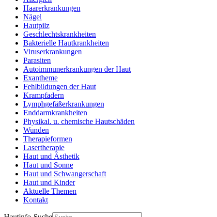
Haarerkrankungen
Nägel
Hautpilz
Geschlechtskrankheiten
Bakterielle Hautkrankheiten
Viruserkrankungen
Parasiten
Autoimmunerkrankungen der Haut
Exantheme
Fehlbildungen der Haut
Krampfadern
Lymphgefäßerkrankungen
Enddarmkrankheiten
Physikal. u. chemische Hautschäden
Wunden
Therapieformen
Lasertherapie
Haut und Ästhetik
Haut und Sonne
Haut und Schwangerschaft
Haut und Kinder
Aktuelle Themen
Kontakt
Hautinfo-Suche