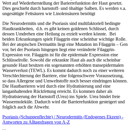
Wert auf Wiederherstellung der Barierrefunktion der Haut gesetzt.
Dies geschieht durch harnstoff- und öhaltige Salben. Es werden v.a.
ungesättigte Fettsäuren wie Linolensäuren benötigt
Die Neurodermitis und die Psoriasis sind multifaktoriell bedingte
Hautkrankheiten, d.h. es gibt keinen goldenen Schlüssel, durch
dessen Umdrehen eine Heilung zu erzielt werden könnte. Bei
beiden Erkrankungen spielt Filaggrin eine scheinbar wichtige Rolle.
Bei der atopischen Dermatitis liegt eine Mutation im Filaggrin – Gen
vor, bei der Psoriasis hingegen liegt eine veränderte Filaggrin-
Expression vor. Filaggrin ist für die epidermale Expression eine
Schlüsselrolle. Sowohl die erkrankte Haut als auch die scheinbar
gesunde Haut besitzen ein sogenannten erhöhten transepidermalen
Wasserverlust (TEWL). Es kommt dadurch noch zu einer weiteren
Verschlechterung der Barriere, eine folgenschwere Voraussetzung,
so dass Allergene und Umweltstoffe noch besser eindringen können.
Die Hautbarrieren wird durch eine Hydratisierung und eine
langanhaltenden Rückfettung erreicht. Es kommen daher als
Hydratisierung der Harnstoff (Urea) ins Spiele. Urea bindet freie
Wassermoleküle. Dadurch wird die Barrierefunktion gesteigert und
folglich auch die Abwehr.
Psoriasis (Schuppenflechte) / Neurodermitis (Endogenes Ekzem) -
Antworten zu Alltagsfragen von A-Z