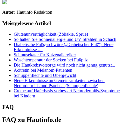
Autor:
Hautinfo Redaktion
Meistgelesene Artikel
Glutenunverträglichkeit (Zöliakie, Sprue)
So halten Sie Sonnenallergie und UV-Strahlen in Schach
Diabetische Fußgeschwüre („Diabetischer Fuß“): Neue
Erkenntnisse ....
Schmusekater für Katzenallergiker
Waschtemperatur der Socken bei Fußpilz
Die Hautkrebsvorsorge wird noch nicht genug genutzt...
Acitretin bei Melanom-Patienten
Schuppenflechte und Übergewicht
Neue Erkenntnisse an Gemeinsamkeiten zwischen
Neurodermitis und Psoriasis (Schuppenflechte)
Creme auf Haferbasis verbessert Neurodermitis-Symptome
bei Kindern
FAQ
FAQ zu Hautinfo.de