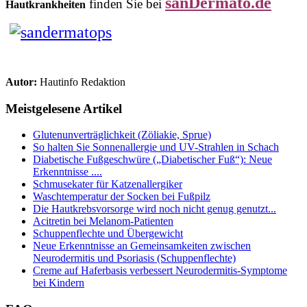
sanDermato.de
finden Sie bei
Hautkrankheiten
Autor:
Hautinfo Redaktion
Meistgelesene Artikel
Glutenunverträglichkeit (Zöliakie, Sprue)
So halten Sie Sonnenallergie und UV-Strahlen in Schach
Diabetische Fußgeschwüre („Diabetischer Fuß“): Neue
Erkenntnisse ....
Schmusekater für Katzenallergiker
Waschtemperatur der Socken bei Fußpilz
Die Hautkrebsvorsorge wird noch nicht genug genutzt...
Acitretin bei Melanom-Patienten
Schuppenflechte und Übergewicht
Neue Erkenntnisse an Gemeinsamkeiten zwischen
Neurodermitis und Psoriasis (Schuppenflechte)
Creme auf Haferbasis verbessert Neurodermitis-Symptome
bei Kindern