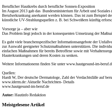
Beruflicher Hautkrebs durch berufliche Sonnen-Exposition
Im August 2013 gab das Bundesministerium für Arbeit und Soziales 
Berufserkrankung anerkannt werden können. Das ist zum Beispiel der 
künstliche UV-Strahlungsquellen z. B. bei Schweißern künftig erfors
Vorsorge ja – aber wie
Das Problem liegt jedoch in der konsequenten Umsetzung der Maßnahme
Es gubt viele branchenspezifischer Informationsangebote der Unfall
zur Auswahl geeigneter Schutzmaßnahmen unterstützen. Die individue
einfachen Maßnahmen für bereits Betroffene sowie mit Verhaltensregel
Hauterkrankungen und deren Kosten zu senken.
Weitere Informationenn finden Sie unter www.hautgesund-im-beruf.d
Quellen:
Hardt W, Der deutsche Dermatologe, Zahl der Verdachtsfälle auf beru
www.iderm.de: Aktuelle Nachrichten- Details
www.hautgesund-im-beruf.de
Autor:
Hautinfo Redaktion
Meistgelesene Artikel