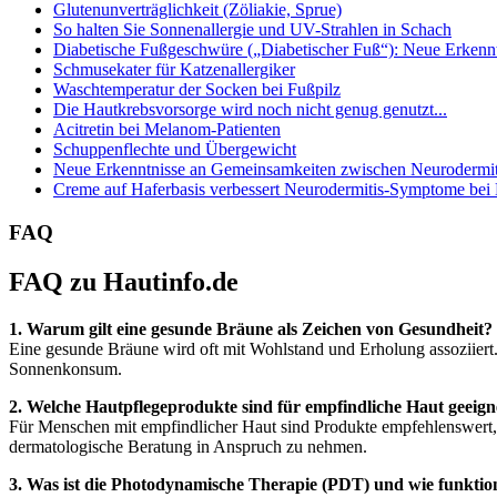
Glutenunverträglichkeit (Zöliakie, Sprue)
So halten Sie Sonnenallergie und UV-Strahlen in Schach
Diabetische Fußgeschwüre („Diabetischer Fuß“): Neue Erkenntn
Schmusekater für Katzenallergiker
Waschtemperatur der Socken bei Fußpilz
Die Hautkrebsvorsorge wird noch nicht genug genutzt...
Acitretin bei Melanom-Patienten
Schuppenflechte und Übergewicht
Neue Erkenntnisse an Gemeinsamkeiten zwischen Neurodermiti
Creme auf Haferbasis verbessert Neurodermitis-Symptome bei
FAQ
FAQ zu Hautinfo.de
1. Warum gilt eine gesunde Bräune als Zeichen von Gesundheit?
Eine gesunde Bräune wird oft mit Wohlstand und Erholung assoziiert
Sonnenkonsum.
2. Welche Hautpflegeprodukte sind für empfindliche Haut geeign
Für Menschen mit empfindlicher Haut sind Produkte empfehlenswert, di
dermatologische Beratung in Anspruch zu nehmen.
3. Was ist die Photodynamische Therapie (PDT) und wie funktion