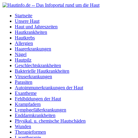
Startseite
Unsere Haut
Haut und Jahreszeiten
Hautkrankheiten
Hautkrebs
Allergien
Haarerkrankungen
Nägel
Hautpilz
Geschlechtskrankheiten
Bakterielle Hautkrankheiten
Viruserkrankungen
Parasiten
Autoimmunerkrankungen der Haut
Exantheme
Fehlbildungen der Haut
Krampfadern
Lymphgefäßerkrankungen
Enddarmkrankheiten
Physikal. u. chemische Hautschäden
Wunden
Therapieformen
Lasertherapie