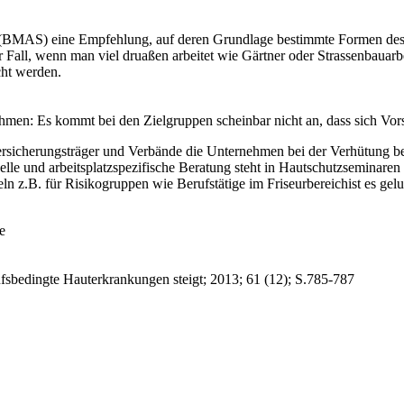
(BMAS) eine Empfehlung, auf deren Grundlage bestimmte Formen des h
Fall, wenn man viel druaßen arbeitet wie Gärtner oder Strassenbauarbe
cht werden.
n: Es kommt bei den Zielgruppen scheinbar nicht an, dass sich Vorsor
versicherungsträger und Verbände die Unternehmen bei der Verhütung 
lle und arbeitsplatzspezifische Beratung steht in Hautschutzseminare
n z.B. für Risikogruppen wie Berufstätige im Friseurbereichist es gel
e
fsbedingte Hauterkrankungen steigt; 2013; 61 (12); S.785-787