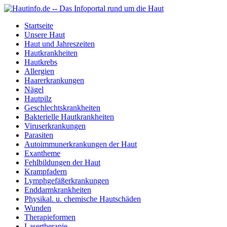
Startseite
Unsere Haut
Haut und Jahreszeiten
Hautkrankheiten
Hautkrebs
Allergien
Haarerkrankungen
Nägel
Hautpilz
Geschlechtskrankheiten
Bakterielle Hautkrankheiten
Viruserkrankungen
Parasiten
Autoimmunerkrankungen der Haut
Exantheme
Fehlbildungen der Haut
Krampfadern
Lymphgefäßerkrankungen
Enddarmkrankheiten
Physikal. u. chemische Hautschäden
Wunden
Therapieformen
Lasertherapie