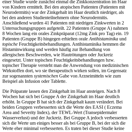
einer Studie wurde zunächst einmal die Zinkkonzentration im Haar
von Kindern ermittelt. Bei den atopischen Patienten (Patienten mit
Neurodermitis) war der Zinkgehalt im Haar deutlich niedriger, als
bei den anderen Studienteilnehmern ohne Neurodermitis.
Anschließend wurden 41 Patienten mit niedrigen Zinkwerten in 2
Untersuchungsgruppen aufgeteilt. 22 Patienten (Gruppe A) nahmen
8 Wochen lang ein orales Zinkpräparat (12mg Zink pro Tag) ein. 19
Patienten (Gruppe B) hingegen erhielten orale
Antihistaminika
und
topische
Feuchtigkeitsbehandlungen. Antihistaminika hemmen die
Histaminwirkung und werden häufig zur Behandlung von
allergischen Beschwerden, wie Hautrötungen oder Juckreiz
eingesetzt. Unter topischen Feuchtigkeitsbehandlungen bzw.
topischer Therapie versteht man die Anwendung von medizinischen
Wirkstoffen dort, wo sie therapeutisch wirken sollen, im Gegensatz
zur sogenannten
systemischen
Gabe von Arzneimitteln wie zum
Beispiel als Infusion oder Tablette.
Die Präparate lassen den Zinkgehalt im Haar ansteigen. Nach 8
Wochen hat sich bei Gruppe A der Zinkgehalt im Haar deutlich
erhöht. In Gruppe B hat sich der Zinkgehalt kaum verändert. Bei
beiden Gruppen verbesserten sich die Werte des EASI ( Eczema
Area and Severity Index), der TEWL-Wert (Transepidermaler
Wasserverlust) und der Juckreiz. Bei Gruppe A jedoch verbesserten
sich die Werte um einiges besser als bei Gruppe B, bei der sich die
Werte eher minimal verbesserten. Es traten bei dieser Studie keine