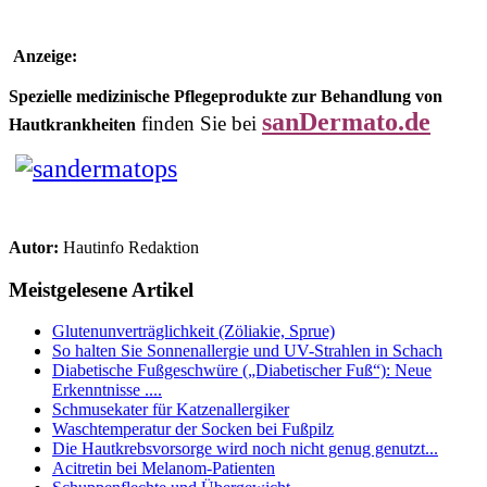
Anzeige:
Spezielle medizinische Pflegeprodukte zur Behandlung von
sanDermato.de
finden Sie bei
Hautkrankheiten
Autor:
Hautinfo Redaktion
Meistgelesene Artikel
Glutenunverträglichkeit (Zöliakie, Sprue)
So halten Sie Sonnenallergie und UV-Strahlen in Schach
Diabetische Fußgeschwüre („Diabetischer Fuß“): Neue
Erkenntnisse ....
Schmusekater für Katzenallergiker
Waschtemperatur der Socken bei Fußpilz
Die Hautkrebsvorsorge wird noch nicht genug genutzt...
Acitretin bei Melanom-Patienten