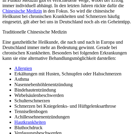
In Punkto Medizin gibt es verschiedene Wege, wobei der Erfolg
immer individuell abhängt. In den letzten Jahren rückte dafür die
Chinesische Medizin
in den Fokus. So wird die chinesische
Heilkunst bei chronischen Krankheiten und Schmerzen häufig
eingesetzt, gilt aber bei uns in Deutschland noch als ein Geheimtipp.
Traditionelle Chinesische Medizin
Eine ganzheitliche Heilkunde, die nach und nach in Europa und
Deutschland immer mehr an Bedeutung gewinnt. Gerade bei
chronischen Krankheiten. Besonders bei folgenden Erkrankungen
kann sie eine alternative Behandlungsmöglichkeit darstellen:
Allergien
Erkältungen mit Husten, Schnupfen oder Halsschmerzen
Asthma
Nasennebenhöhlenentzündung
Bindehautentzündung
Wirbelsäulenbeschwerden
Schulterschmerzen
Schmerzen bei Kniegelenks- und Hüftgelenksarthrose
Tennisellenbogen
Achillessehnenentzündungen
Hautkrankheiten
Bluthochdruck
Verdauungsbeschwerden