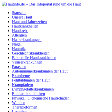
Startseite
Unsere Haut
Haut und Jahreszeiten
Hautkrankheiten
Hautkrebs
Allergien
Haarerkrankungen
Nägel
Hautpilz
Geschlechtskrankheiten
Bakterielle Hautkrankheiten
Viruserkrankungen
Parasiten
Autoimmunerkrankungen der Haut
Exantheme
Fehlbildungen der Haut
Krampfadern
Lymphgefäßerkrankungen
Enddarmkrankheiten
Physikal. u. chemische Hautschäden
Wunden
Therapieformen
Lasertherapie