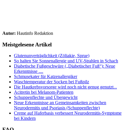
Autor:
Hautinfo Redaktion
Meistgelesene Artikel
Glutenunverträglichkeit (Zöliakie, Sprue)
So halten Sie Sonnenallergie und UV-Strahlen in Schach
Diabetische Fußgeschwüre („Diabetischer Fuß“): Neue
Erkenntnisse ....
Schmusekater für Katzenallergiker
Waschtemperatur der Socken bei Fußpilz
Die Hautkrebsvorsorge wird noch nicht genug genutzt...
Acitretin bei Melanom-Patienten
Schuppenflechte und Übergewicht
Neue Erkenntnisse an Gemeinsamkeiten zwischen
Neurodermitis und Psoriasis (Schuppenflechte)
Creme auf Haferbasis verbessert Neurodermitis-Symptome
bei Kindern
FAQ