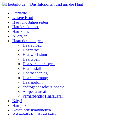
Startseite
Unsere Haut
Haut und Jahreszeiten
Hautkrankheiten
Hautkrebs
Allergien
Haarerkrankungen
Haaraufbau
Haarfarbe
Haarwachstum
Haartypen
Haarveränderungen
Haarausfall
Überbehaarung
Haarentfernung
Haarspülung
androgenetische Alopecie
Alopecia areata
vernarbender Haarausfall
Nägel
Hautpilz
Geschlechtskrankheiten
Bakterielle Hautkrankheiten