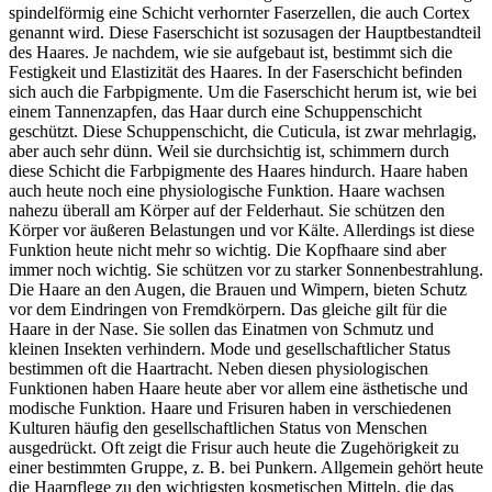
spindelförmig eine Schicht verhornter Faserzellen, die auch Cortex
genannt wird. Diese Faserschicht ist sozusagen der Hauptbestandteil
des Haares. Je nachdem, wie sie aufgebaut ist, bestimmt sich die
Festigkeit und Elastizität des Haares. In der Faserschicht befinden
sich auch die Farbpigmente. Um die Faserschicht herum ist, wie bei
einem Tannenzapfen, das Haar durch eine Schuppenschicht
geschützt. Diese Schuppenschicht, die Cuticula, ist zwar mehrlagig,
aber auch sehr dünn. Weil sie durchsichtig ist, schimmern durch
diese Schicht die Farbpigmente des Haares hindurch. Haare haben
auch heute noch eine physiologische Funktion. Haare wachsen
nahezu überall am Körper auf der Felderhaut. Sie schützen den
Körper vor äußeren Belastungen und vor Kälte. Allerdings ist diese
Funktion heute nicht mehr so wichtig. Die Kopfhaare sind aber
immer noch wichtig. Sie schützen vor zu starker Sonnenbestrahlung.
Die Haare an den Augen, die Brauen und Wimpern, bieten Schutz
vor dem Eindringen von Fremdkörpern. Das gleiche gilt für die
Haare in der Nase. Sie sollen das Einatmen von Schmutz und
kleinen Insekten verhindern. Mode und gesellschaftlicher Status
bestimmen oft die Haartracht. Neben diesen physiologischen
Funktionen haben Haare heute aber vor allem eine ästhetische und
modische Funktion. Haare und Frisuren haben in verschiedenen
Kulturen häufig den gesellschaftlichen Status von Menschen
ausgedrückt. Oft zeigt die Frisur auch heute die Zugehörigkeit zu
einer bestimmten Gruppe, z. B. bei Punkern. Allgemein gehört heute
die Haarpflege zu den wichtigsten kosmetischen Mitteln, die das