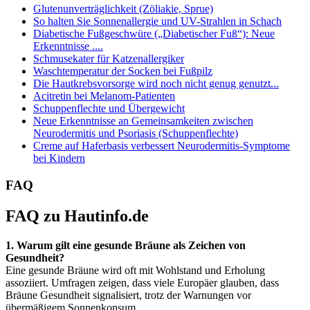
Glutenunverträglichkeit (Zöliakie, Sprue)
So halten Sie Sonnenallergie und UV-Strahlen in Schach
Diabetische Fußgeschwüre („Diabetischer Fuß“): Neue
Erkenntnisse ....
Schmusekater für Katzenallergiker
Waschtemperatur der Socken bei Fußpilz
Die Hautkrebsvorsorge wird noch nicht genug genutzt...
Acitretin bei Melanom-Patienten
Schuppenflechte und Übergewicht
Neue Erkenntnisse an Gemeinsamkeiten zwischen
Neurodermitis und Psoriasis (Schuppenflechte)
Creme auf Haferbasis verbessert Neurodermitis-Symptome
bei Kindern
FAQ
FAQ zu Hautinfo.de
1. Warum gilt eine gesunde Bräune als Zeichen von
Gesundheit?
Eine gesunde Bräune wird oft mit Wohlstand und Erholung
assoziiert. Umfragen zeigen, dass viele Europäer glauben, dass
Bräune Gesundheit signalisiert, trotz der Warnungen vor
übermäßigem Sonnenkonsum.