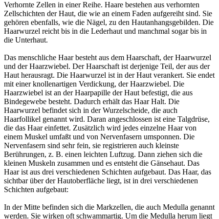
Verhornte Zellen in einer Reihe. Haare bestehen aus verhornten
Zellschichten der Haut, die wie an einem Faden aufgereiht sind. Sie
gehören ebenfalls, wie die Nägel, zu den Hautanhangsgebilden. Die
Haarwurzel reicht bis in die Lederhaut und manchmal sogar bis in
die Unterhaut.
Das menschliche Haar besteht aus dem Haarschaft, der Haarwurzel
und der Haarzwiebel. Der Haarschaft ist derjenige Teil, der aus der
Haut herausragt. Die Haarwurzel ist in der Haut verankert. Sie endet
mit einer knollenartigen Verdickung, der Haarzwiebel. Die
Haarzwiebel ist an der Haarpapille der Haut befestigt, die aus
Bindegewebe besteht. Dadurch erhält das Haar Halt. Die
Haarwurzel befindet sich in der Wurzelscheide, die auch
Haarfollikel genannt wird. Daran angeschlossen ist eine Talgdrüse,
die das Haar einfettet. Zusätzlich wird jedes einzelne Haar von
einem Muskel umfaßt und von Nervenfasern umsponnen. Die
Nervenfasern sind sehr fein, sie registrieren auch kleinste
Berührungen, z. B. einen leichten Luftzug. Dann ziehen sich die
kleinen Muskeln zusammen und es entsteht die Gänsehaut. Das
Haar ist aus drei verschiedenen Schichten aufgebaut. Das Haar, das
sichtbar über der Hautoberfläche liegt, ist in drei verschiedenen
Schichten aufgebaut:
In der Mitte befinden sich die Markzellen, die auch Medulla genannt
werden. Sie wirken oft schwammartig. Um die Medulla herum liegt