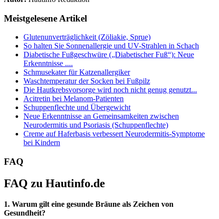
Meistgelesene Artikel
Glutenunverträglichkeit (Zöliakie, Sprue)
So halten Sie Sonnenallergie und UV-Strahlen in Schach
Diabetische Fußgeschwüre („Diabetischer Fuß“): Neue
Erkenntnisse ....
Schmusekater für Katzenallergiker
Waschtemperatur der Socken bei Fußpilz
Die Hautkrebsvorsorge wird noch nicht genug genutzt...
Acitretin bei Melanom-Patienten
Schuppenflechte und Übergewicht
Neue Erkenntnisse an Gemeinsamkeiten zwischen
Neurodermitis und Psoriasis (Schuppenflechte)
Creme auf Haferbasis verbessert Neurodermitis-Symptome
bei Kindern
FAQ
FAQ zu Hautinfo.de
1. Warum gilt eine gesunde Bräune als Zeichen von
Gesundheit?