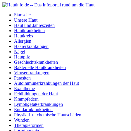
Startseite
Unsere Haut
Haut und Jahreszeiten
Hautkrankheiten
Hautkrebs
Allergien
Haarerkrankungen
Nägel
Hautpilz
Geschlechtskrankheiten
Bakterielle Hautkrankheiten
Viruserkrankungen
Parasiten
Autoimmunerkrankungen der Haut
Exantheme
Fehlbildungen der Haut
Krampfadern
Lymphgefäßerkrankungen
Enddarmkrankheiten
Physikal. u. chemische Hautschäden
Wunden
Therapieformen
Lasertherapie