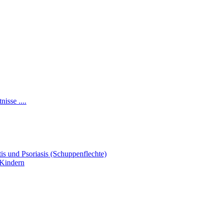
isse ....
s und Psoriasis (Schuppenflechte)
 Kindern