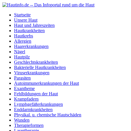
Startseite
Unsere Haut
Haut und Jahreszeiten
Hautkrankheiten
Hautkrebs
Allergien
Haarerkrankungen
Nägel
Hautpilz
Geschlechtskrankheiten
Bakterielle Hautkrankheiten
Viruserkrankungen
Parasiten
Autoimmunerkrankungen der Haut
Exantheme
Fehlbildungen der Haut
Krampfadern
Lymphgefäßerkrankungen
Enddarmkrankheiten
Physikal. u. chemische Hautschäden
Wunden
Therapieformen
Lasertherapie