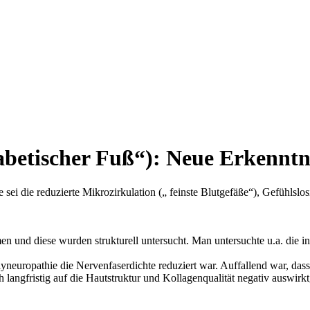
etischer Fuß“): Neue Erkenntnis
 sei die reduzierte Mikrozirkulation („ feinste Blutgefäße“), Gefühls
und diese wurden strukturell untersucht. Man untersuchte u.a. die int
Polyneuropathie die Nervenfaserdichte reduziert war. Auffallend war, da
auch langfristig auf die Hautstruktur und Kollagenqualität negativ ausw