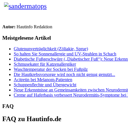
Autor:
Hautinfo Redaktion
Meistgelesene Artikel
Glutenunverträglichkeit (Zöliakie, Sprue)
So halten Sie Sonnenallergie und UV-Strahlen in Schach
Diabetische Fußgeschwüre („Diabetischer Fuß“): Neue Erkenntn
Schmusekater für Katzenallergiker
Waschtemperatur der Socken bei Fußpilz
Die Hautkrebsvorsorge wird noch nicht genug genutzt...
Acitretin bei Melanom-Patienten
Schuppenflechte und Übergewicht
Neue Erkenntnisse an Gemeinsamkeiten zwischen Neurodermiti
Creme auf Haferbasis verbessert Neurodermitis-Symptome bei
FAQ
FAQ zu Hautinfo.de