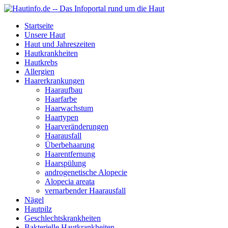
Startseite
Unsere Haut
Haut und Jahreszeiten
Hautkrankheiten
Hautkrebs
Allergien
Haarerkrankungen
Haaraufbau
Haarfarbe
Haarwachstum
Haartypen
Haarveränderungen
Haarausfall
Überbehaarung
Haarentfernung
Haarspülung
androgenetische Alopecie
Alopecia areata
vernarbender Haarausfall
Nägel
Hautpilz
Geschlechtskrankheiten
Bakterielle Hautkrankheiten