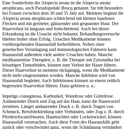
Eine Sonderform der Alopecia areata ist die Alopecia areata
atrophicans, auch Pseudopedale Brocq genannt. Sie tritt besonders
bei Frauen zwischen dem 30 und 55 Jahr auf. Meistens beginnt die
Alopecia areata atrophicans schleichend mit kleinen haarlosen
Flecken und mit geröteter, glänzender und gespannter Haut. Der
Haarverlust ist langsam und fortschreitend. Auch bei dieser
Erkrankung ist die Ursache nicht bekannt. Behandlungsversuche
blieben bisher ohne Erfolg. Ursachen Medikamente können
vorübergehenden Haarausfall herbeiführen. Neben einer
genetischen Veranlagung und immunologischen Faktoren kann
Haarausfall außerdem viele andere Ursachen haben. Manche
medikamentöse Therapien, z. B. die Therapie mit Zytostatika bei
bösartigen Tumorleiden, können zum Verlust der Haare führen.
Dieser Haarverlust ist meistens rückgängig, wenn die Medikamente
nicht mehr eingenommen werden. Manche Infektion wird von
Haarausfall begleitet. Auch Infektionen können zu einem zeitlich
begrenzten Haarverlust führen. Dazu gehören u. a.:
Impetigo contaginosa, Karbunkel, Wundrose oder Gürtelrose.
Andauernder Druck und Zug auf das Haar, kann die Haarwurzel
zerstören. Länger andauernder Druck z. B. durch Tragen von
Schmuck, Berufsbekleidung oder Verbänden, oder Zug z. B. durch
Pferdeschwanzfrisuren, Haartrachten oder Lockenwickel, können
Haarausfall verursachen. Auch diese Form des Haarausfalls geht
zurück oder verschwindet ganz, wenn die Schädigung vermindert