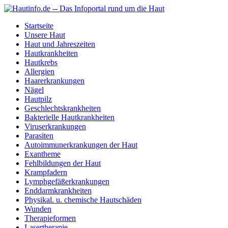
Startseite
Unsere Haut
Haut und Jahreszeiten
Hautkrankheiten
Hautkrebs
Allergien
Haarerkrankungen
Nägel
Hautpilz
Geschlechtskrankheiten
Bakterielle Hautkrankheiten
Viruserkrankungen
Parasiten
Autoimmunerkrankungen der Haut
Exantheme
Fehlbildungen der Haut
Krampfadern
Lymphgefäßerkrankungen
Enddarmkrankheiten
Physikal. u. chemische Hautschäden
Wunden
Therapieformen
Lasertherapie