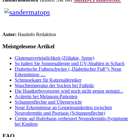
Autor:
Hautinfo Redaktion
Meistgelesene Artikel
Glutenunverträglichkeit (Zöliakie, Sprue)
So halten Sie Sonnenallergie und UV-Strahlen in Schach
Diabetische Fußgeschwüre („Diabetischer Fuß“): Neue
Erkenntnisse ....
Schmusekater für Katzenallergiker
Waschtemperatur der Socken bei Fußpilz
Die Hautkrebsvorsorge wird noch nicht genug genutzt...
Acitretin bei Melanom-Patienten
Schuppenflechte und Übergewicht
Neue Erkenntnisse an Gemeinsamkeiten zwischen
Neurodermitis und Psoriasis (Schuppenflechte)
Creme auf Haferbasis verbessert Neurodermitis-Symptome
bei Kindern
FAQ