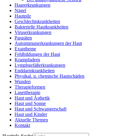
Haarerkrankungen
Nägel
Hautpilz
Geschlechtskrankheiten
Bakterielle Hautkrankheiten
Viruserkrankungen
Parasiten
Autoimmunerkrankungen der Haut
Exantheme
Fehlbildungen der Haut
Krampfadern
Lymphgefäßerkrankungen
Enddarmkrankheiten
Physikal. u. chemische Hautschäden
Wunden
Therapieformen
Lasertherapie
Haut und Ästhetik
Haut und Sonne
Haut und Schwangerschaft
Haut und Kinder
Aktuelle Themen
Kontakt
Hautinfo-Suche