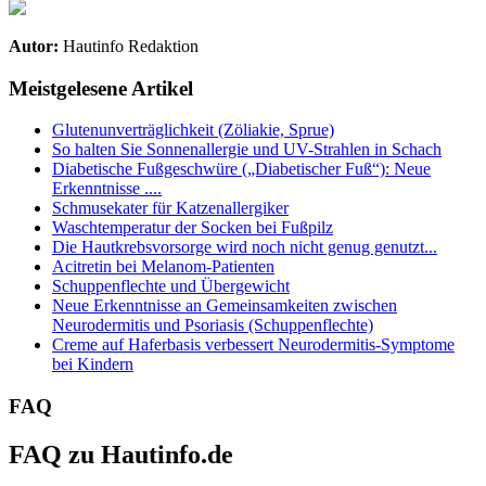
Autor:
Hautinfo Redaktion
Meistgelesene Artikel
Glutenunverträglichkeit (Zöliakie, Sprue)
So halten Sie Sonnenallergie und UV-Strahlen in Schach
Diabetische Fußgeschwüre („Diabetischer Fuß“): Neue
Erkenntnisse ....
Schmusekater für Katzenallergiker
Waschtemperatur der Socken bei Fußpilz
Die Hautkrebsvorsorge wird noch nicht genug genutzt...
Acitretin bei Melanom-Patienten
Schuppenflechte und Übergewicht
Neue Erkenntnisse an Gemeinsamkeiten zwischen
Neurodermitis und Psoriasis (Schuppenflechte)
Creme auf Haferbasis verbessert Neurodermitis-Symptome
bei Kindern
FAQ
FAQ zu Hautinfo.de