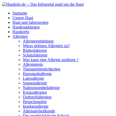
Startseite
Unsere Haut
Haut und Jahreszeiten
Hautkrankheiten
Hautkrebs
Allergien
Allergieentstehung
Wieso nehmen Allergien zu?
Risikofaktoren
Schutzfaktoren
Was kann eine Allergie auslösen ?
Allergietests
Therapiemöglichkeiten
Hausstauballergie
Latexallergie
Sonnenallergie
Nahrungsmittelallergie
Kreuzallergien
Duftstoffallergien
Heuschnupfen
Insektenallergie
Alternativheilkunde
Der anaphylaktische Schock