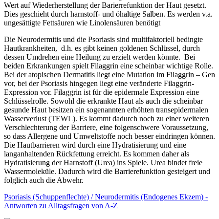
Wert auf Wiederherstellung der Barierrefunktion der Haut gesetzt.
Dies geschieht durch harnstoff- und öhaltige Salben. Es werden v.a.
ungesättigte Fettsäuren wie Linolensäuren benötigt
Die Neurodermitis und die Psoriasis sind multifaktoriell bedingte
Hautkrankheiten, d.h. es gibt keinen goldenen Schlüssel, durch
dessen Umdrehen eine Heilung zu erzielt werden könnte. Bei
beiden Erkrankungen spielt Filaggrin eine scheinbar wichtige Rolle.
Bei der atopischen Dermatitis liegt eine Mutation im Filaggrin – Gen
vor, bei der Psoriasis hingegen liegt eine veränderte Filaggrin-
Expression vor. Filaggrin ist für die epidermale Expression eine
Schlüsselrolle. Sowohl die erkrankte Haut als auch die scheinbar
gesunde Haut besitzen ein sogenannten erhöhten transepidermalen
Wasserverlust (TEWL). Es kommt dadurch noch zu einer weiteren
Verschlechterung der Barriere, eine folgenschwere Voraussetzung,
so dass Allergene und Umweltstoffe noch besser eindringen können.
Die Hautbarrieren wird durch eine Hydratisierung und eine
langanhaltenden Rückfettung erreicht. Es kommen daher als
Hydratisierung der Harnstoff (Urea) ins Spiele. Urea bindet freie
Wassermoleküle. Dadurch wird die Barrierefunktion gesteigert und
folglich auch die Abwehr.
Psoriasis (Schuppenflechte) / Neurodermitis (Endogenes Ekzem) -
Antworten zu Alltagsfragen von A-Z