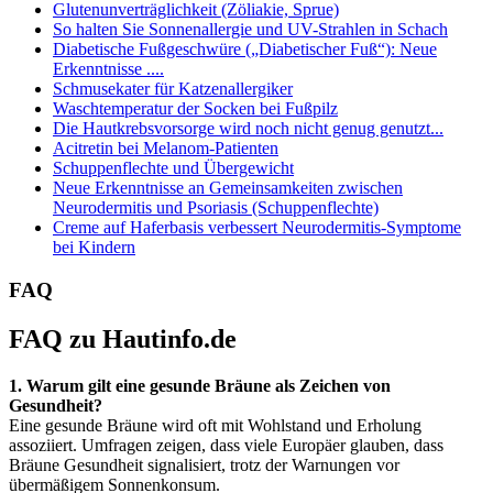
Glutenunverträglichkeit (Zöliakie, Sprue)
So halten Sie Sonnenallergie und UV-Strahlen in Schach
Diabetische Fußgeschwüre („Diabetischer Fuß“): Neue
Erkenntnisse ....
Schmusekater für Katzenallergiker
Waschtemperatur der Socken bei Fußpilz
Die Hautkrebsvorsorge wird noch nicht genug genutzt...
Acitretin bei Melanom-Patienten
Schuppenflechte und Übergewicht
Neue Erkenntnisse an Gemeinsamkeiten zwischen
Neurodermitis und Psoriasis (Schuppenflechte)
Creme auf Haferbasis verbessert Neurodermitis-Symptome
bei Kindern
FAQ
FAQ zu Hautinfo.de
1. Warum gilt eine gesunde Bräune als Zeichen von
Gesundheit?
Eine gesunde Bräune wird oft mit Wohlstand und Erholung
assoziiert. Umfragen zeigen, dass viele Europäer glauben, dass
Bräune Gesundheit signalisiert, trotz der Warnungen vor
übermäßigem Sonnenkonsum.