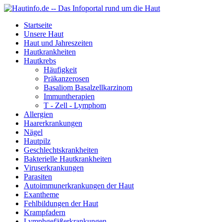
Startseite
Unsere Haut
Haut und Jahreszeiten
Hautkrankheiten
Hautkrebs
Häufigkeit
Präkanzerosen
Basaliom Basalzellkarzinom
Immuntherapien
T - Zell - Lymphom
Allergien
Haarerkrankungen
Nägel
Hautpilz
Geschlechtskrankheiten
Bakterielle Hautkrankheiten
Viruserkrankungen
Parasiten
Autoimmunerkrankungen der Haut
Exantheme
Fehlbildungen der Haut
Krampfadern
Lymphgefäßerkrankungen