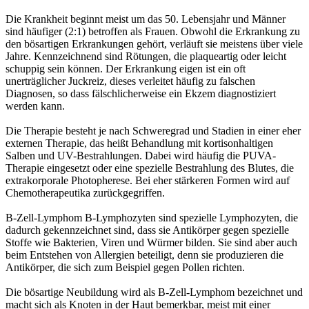
Die Krankheit beginnt meist um das 50. Lebensjahr und Männer
sind häufiger (2:1) betroffen als Frauen. Obwohl die Erkrankung zu
den bösartigen Erkrankungen gehört, verläuft sie meistens über viele
Jahre. Kennzeichnend sind Rötungen, die plaqueartig oder leicht
schuppig sein können. Der Erkrankung eigen ist ein oft
unerträglicher Juckreiz, dieses verleitet häufig zu falschen
Diagnosen, so dass fälschlicherweise ein Ekzem diagnostiziert
werden kann.
Die Therapie besteht je nach Schweregrad und Stadien in einer eher
externen Therapie, das heißt Behandlung mit kortisonhaltigen
Salben und UV-Bestrahlungen. Dabei wird häufig die PUVA-
Therapie eingesetzt oder eine spezielle Bestrahlung des Blutes, die
extrakorporale Photopherese. Bei eher stärkeren Formen wird auf
Chemotherapeutika zurückgegriffen.
B-Zell-Lymphom B-Lymphozyten sind spezielle Lymphozyten, die
dadurch gekennzeichnet sind, dass sie Antikörper gegen spezielle
Stoffe wie Bakterien, Viren und Würmer bilden. Sie sind aber auch
beim Entstehen von Allergien beteiligt, denn sie produzieren die
Antikörper, die sich zum Beispiel gegen Pollen richten.
Die bösartige Neubildung wird als B-Zell-Lymphom bezeichnet und
macht sich als Knoten in der Haut bemerkbar, meist mit einer