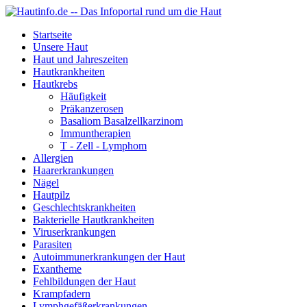
Startseite
Unsere Haut
Haut und Jahreszeiten
Hautkrankheiten
Hautkrebs
Häufigkeit
Präkanzerosen
Basaliom Basalzellkarzinom
Immuntherapien
T - Zell - Lymphom
Allergien
Haarerkrankungen
Nägel
Hautpilz
Geschlechtskrankheiten
Bakterielle Hautkrankheiten
Viruserkrankungen
Parasiten
Autoimmunerkrankungen der Haut
Exantheme
Fehlbildungen der Haut
Krampfadern
Lymphgefäßerkrankungen