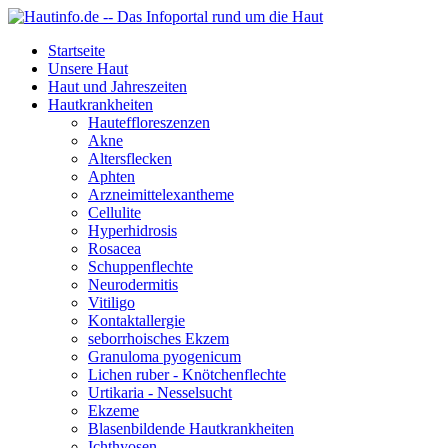
Startseite
Unsere Haut
Haut und Jahreszeiten
Hautkrankheiten
Hauteffloreszenzen
Akne
Altersflecken
Aphten
Arzneimittelexantheme
Cellulite
Hyperhidrosis
Rosacea
Schuppenflechte
Neurodermitis
Vitiligo
Kontaktallergie
seborrhoisches Ekzem
Granuloma pyogenicum
Lichen ruber - Knötchenflechte
Urtikaria - Nesselsucht
Ekzeme
Blasenbildende Hautkrankheiten
Ichthyosen