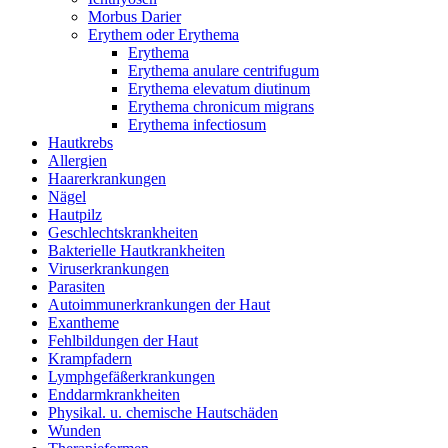
Morbus Darier
Erythem oder Erythema
Erythema
Erythema anulare centrifugum
Erythema elevatum diutinum
Erythema chronicum migrans
Erythema infectiosum
Hautkrebs
Allergien
Haarerkrankungen
Nägel
Hautpilz
Geschlechtskrankheiten
Bakterielle Hautkrankheiten
Viruserkrankungen
Parasiten
Autoimmunerkrankungen der Haut
Exantheme
Fehlbildungen der Haut
Krampfadern
Lymphgefäßerkrankungen
Enddarmkrankheiten
Physikal. u. chemische Hautschäden
Wunden