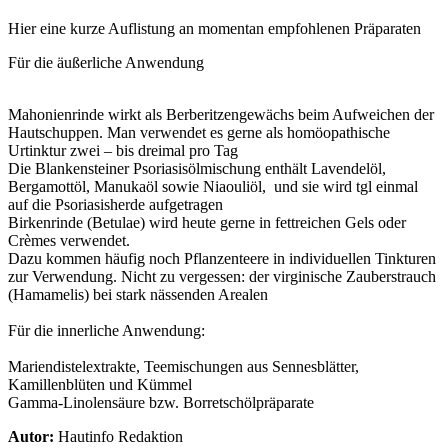
Hier eine kurze Auflistung an momentan empfohlenen Präparaten
Für die äußerliche Anwendung
Mahonienrinde wirkt als Berberitzengewächs beim Aufweichen der
Hautschuppen. Man verwendet es gerne als homöopathische
Urtinktur zwei – bis dreimal pro Tag
Die Blankensteiner Psoriasisölmischung enthält Lavendelöl,
Bergamottöl, Manukaöl sowie Niaouliöl, und sie wird tgl einmal
auf die Psoriasisherde aufgetragen
Birkenrinde (Betulae) wird heute gerne in fettreichen Gels oder
Crèmes verwendet.
Dazu kommen häufig noch Pflanzenteere in individuellen Tinkturen
zur Verwendung. Nicht zu vergessen: der virginische Zauberstrauch
(Hamamelis) bei stark nässenden Arealen
Für die innerliche Anwendung:
Mariendistelextrakte, Teemischungen aus Sennesblätter,
Kamillenblüten und Kümmel
Gamma-Linolensäure bzw. Borretschölpräparate
Autor:
Hautinfo Redaktion