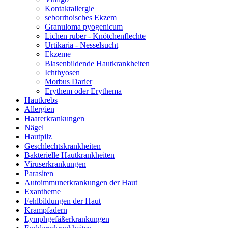
Kontaktallergie
seborrhoisches Ekzem
Granuloma pyogenicum
Lichen ruber - Knötchenflechte
Urtikaria - Nesselsucht
Ekzeme
Blasenbildende Hautkrankheiten
Ichthyosen
Morbus Darier
Erythem oder Erythema
Hautkrebs
Allergien
Haarerkrankungen
Nägel
Hautpilz
Geschlechtskrankheiten
Bakterielle Hautkrankheiten
Viruserkrankungen
Parasiten
Autoimmunerkrankungen der Haut
Exantheme
Fehlbildungen der Haut
Krampfadern
Lymphgefäßerkrankungen