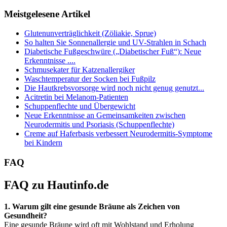
Meistgelesene Artikel
Glutenunverträglichkeit (Zöliakie, Sprue)
So halten Sie Sonnenallergie und UV-Strahlen in Schach
Diabetische Fußgeschwüre („Diabetischer Fuß“): Neue
Erkenntnisse ....
Schmusekater für Katzenallergiker
Waschtemperatur der Socken bei Fußpilz
Die Hautkrebsvorsorge wird noch nicht genug genutzt...
Acitretin bei Melanom-Patienten
Schuppenflechte und Übergewicht
Neue Erkenntnisse an Gemeinsamkeiten zwischen
Neurodermitis und Psoriasis (Schuppenflechte)
Creme auf Haferbasis verbessert Neurodermitis-Symptome
bei Kindern
FAQ
FAQ zu Hautinfo.de
1. Warum gilt eine gesunde Bräune als Zeichen von
Gesundheit?
Eine gesunde Bräune wird oft mit Wohlstand und Erholung