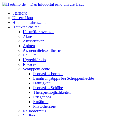
Startseite
Unsere Haut
Haut und Jahreszeiten
Hautkrankheiten
Hauteffloreszenzen
Akne
Altersflecken
Aphten
Arzneimittelexantheme
Cellulite
Hyperhidrosis
Rosacea
Schuppenflechte
Psoriasis - Formen
Ernährungstipps bei Schuppenflechte
Häufigkeit
Psoriasis - Schübe
Therapiemöglichkeiten
Pflegetipps
Ernährung
Phytotherapie
Neurodermitis
Vitiligo